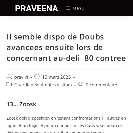
Skip
Menu
to
content
Il semble dispo de Doubs
avancees ensuite lors de
concernant au-deli 80 contree
Auteur/autrice
Post
pravivi
13 mars 2023
de
published:
Post
Post
Guardian Soulmates visitors
0 commentaire
la
category:
comments:
publication :
13… Zoosk
Zoosk doit disposition en tenant confrontations i l’autres en
ligne et un logiciel pour connaissances dans vous pourrez
Visiter des images en
guardian soulmates
tenant