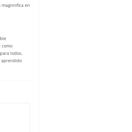
a magnnifica en
ible
i­ como
para todos,
e aprendido