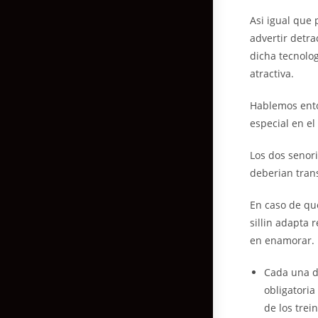
Asi­ igual que
advertir detra
dicha tecnolog
atractiva.
Hablemos ento
especial en el
Los dos senori
deberian trans
En caso de qu
silli­n adapta
en enamorar.
Cada una d
obligatoria
de los tre