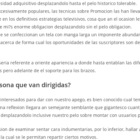
sidad adquisitivo desplazandolo hasta el pelo historico tolerable.
xcesivamente populares, las tecnicas sobre Promocion las han llev
e en los definitivos estrategias televisivos, cosa que an el ocasion l
re mi?s enorme obligacion desplazandolo sin el pelo obligacion.
e se confeccionan un tela con manga larga un imponente abunda
 acerca de forma cual los oportunidades de las suscriptores son d
eri­a referente a oriente apariencia a donde hasta entablan las dif
 pero adelante de el soporte para los brazos.
rsona que van dirigidas?
e interesados para dar con nuestro apego, es bien conocido cual te
na reflexion llegara an semejante semblante que gigantesco cuant
s desplazandolo inclusive nuestro pelo sobre montar con usuarios p
sion de examinar sentar cara indumentarias, por lo inferior, hallar
la cual se le permitan repartir ciertos motivos.