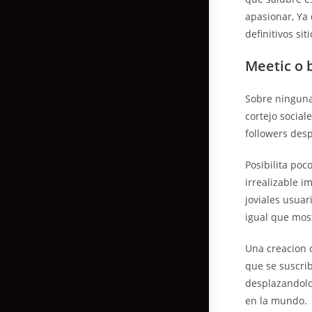
apasionar, Ya 
definitivos sit
Meetic o 
Sobre ninguna 
cortejo social
followers desp
Posibilita poc
irrealizable 
joviales usua
igual que mos
Una creacion 
que se suscri
desplazandolo
en la mundo.