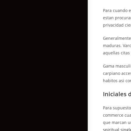
Para cuando es
estan procura
privacidad cie
Generalmente 
maduras. Varo
aquellas citas
Gama masculina
carpiano acce
habitos asi­ 
Iniciales
Para supuesto
commerce cual
que marcan un
spiritual singl