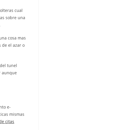
olteras cual
ias sobre una
.
guna cosa mas
 de el azar o
del tunel
ir aunque
nto e-
ticas mismas
 de citas