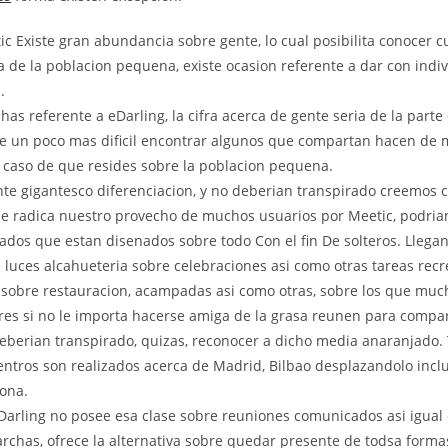
c Existe gran abundancia sobre gente, lo cual posibilita conocer 
a de la poblacion pequena, existe ocasion referente a dar con indi
.
as referente a eDarling, la cifra acerca de gente seri­a de la parte 
e un poco mas dificil encontrar algunos que compartan hacen de
 caso de que resides sobre la poblacion pequena.
te gigantesco diferenciacion, y no deberian transpirado creemos cu
e radica nuestro provecho de muchos usuarios por Meetic, podri­a
ados que estan disenados sobre todo Con el fin De solteros. Llegan
 luces alcahueteria sobre celebraciones asi­ como otras tareas rec
sobre restauracion, acampadas asi­ como otras, sobre los que muc
s si no le importa hacerse amiga de la grasa reunen para comparti
eberian transpirado, quizas, reconocer a dicho media anaranjado
entros son realizados acerca de Madrid, Bilbao desplazandolo incl
lona.
Darling no posee esa clase sobre reuniones comunicados asi­ igual
archas, ofrece la alternativa sobre quedar presente de todsa formas