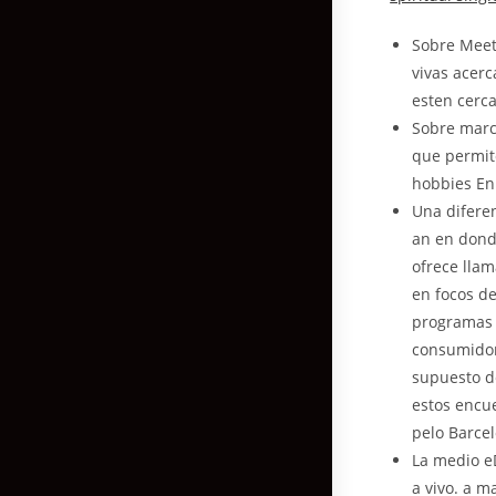
Sobre Meeti
vivas acerc
esten cerca
Sobre march
que permit
hobbies En
Una diferen
an en dond
ofrece llam
en focos de
programas 
consumidore
supuesto d
estos encu
pelo Barce
La medio e
a vivo. a m