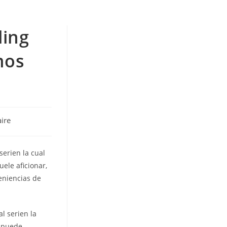
ling
mos
ire
eri­en la cual
uele aficionar,
eniencias de
 seri­en la
s puede