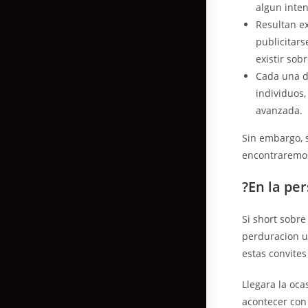
algun inten
Resultan e
publicitars
existir sob
Cada una d
individuos,
avanzada.
Sin embargo, s
encontraremos
?En la pe
Si short sobr
perduracion u
estas convite
Llegara la oca
acontecer con 