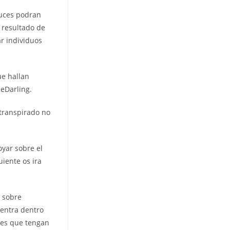
 luces podran
 resultado de
ar individuos
ue hallan
 eDarling.
 transpirado no
oyar sobre el
uiente os ira
 sobre
uentra dentro
les que tengan