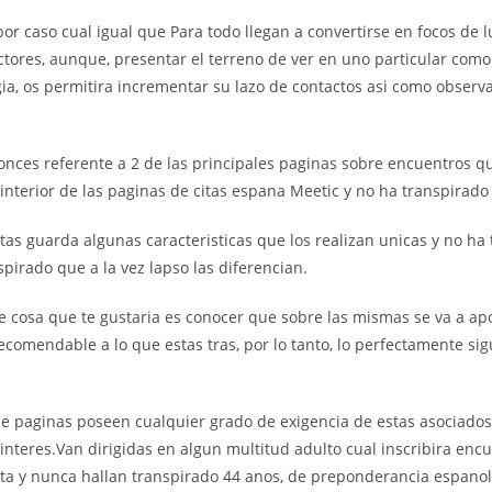
 por caso cual igual que Para todo llegan a convertirse en focos de
ctores, aunque, presentar el terreno de ver en uno particular como
ia, os permitira incrementar su lazo de contactos asi­ como observ
nces referente a 2 de las principales paginas sobre encuentros q
 interior de las paginas de citas espana Meetic y no ha transpirado
tas guarda algunas caracteristicas que los realizan unicas y no ha
pirado que a la vez lapso las diferencian.
e cosa que te gustaria es conocer que sobre las mismas se va a ap
 recomendable a lo que estas tras, por lo tanto, lo perfectamente sig
e paginas poseen cualquier grado de exigencia de estas asociados
 interes.Van dirigidas en algun multitud adulto cual inscribira enc
inta y nunca hallan transpirado 44 anos, de preponderancia espano