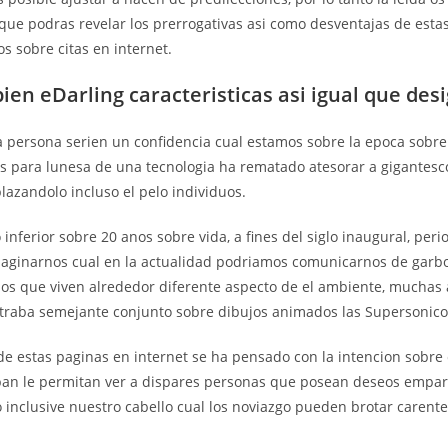
que podras revelar los prerrogativas asi­ como desventajas de esta
ios sobre citas en internet.
bien eDarling caracteristicas asi­ igual que de
persona seri­en un confidencia cual estamos sobre la epoca sobre 
es para lunes­a de una tecnologia ha rematado atesorar a gigantesco
lazandolo incluso el pelo individuos.
o inferior sobre 20 anos sobre vida, a fines del siglo inaugural, peri
imaginarnos cual en la actualidad podriamos comunicarnos de garb
rios que viven alrededor diferente aspecto de el ambiente, muchas 
traba semejante conjunto sobre dibujos animados las Supersonico
de estas paginas en internet se ha pensado con la intencion sobre
ban le permitan ver a dispares personas que posean deseos empar
 inclusive nuestro cabello cual los noviazgo pueden brotar carent