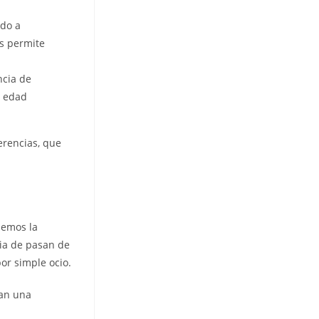
ado a
es permite
ncia de
e edad
erencias, que
nemos la
i­a de pasan de
or simple ocio.
 an una