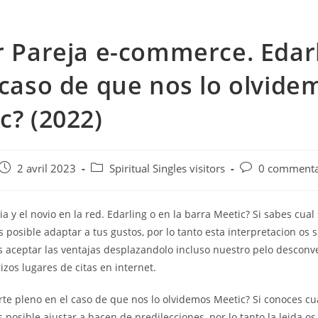
r Pareja e-commerce. Edar
 caso de que nos lo olvide
c? (2022)
e
Post
Post
Post
2 avril 2023
Spiritual Singles visitors
0 commenta
published:
category:
comments:
a y el novio en la red. Edarling o en la barra Meetic? Si sabes cual s
 posible adaptar a tus gustos, por lo tanto esta interpretacion os s
 aceptar las ventajas desplazandolo incluso nuestro pelo desconv
izos lugares de citas en internet.
te pleno en el caso de que nos lo olvidemos Meetic? Si conoces cual
 posible ajustar a hacen de predilecciones, por lo tanto la leida o