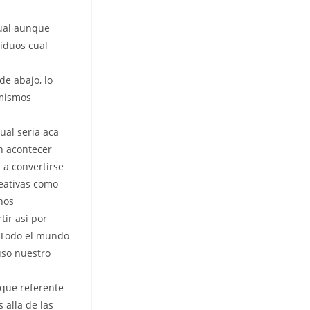
cual aunque
viduos cual
de abajo, lo
 mismos
al seri­a aca
n acontecer
 a convertirse
reativas como
hos
r asi­ por
. Todo el mundo
uso nuestro
 que referente
 alla de las