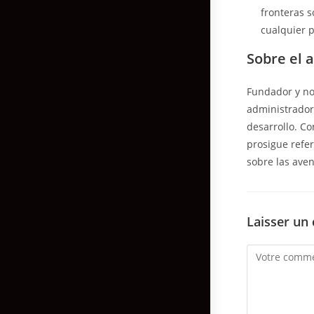
fronteras 
cualquier p
Sobre el 
Fundador y no 
administrador 
desarrollo. C
prosigue refe
sobre las aven
Laisser un
Comment