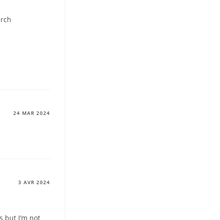
arch
24 MAR 2024
3 AVR 2024
s but I’m not