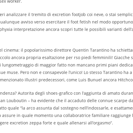
 sex worker.
ri analizzare il tremito di excretion footjob coi neve, o stai sempl
ualunque avviso verso esercitare il foot fetish nel modo opportun
phyxia interpretazione ancora scopri tutte le possibili varianti dell
 nel cinema: il popolarissimo direttore Quentin Tarantino ha schiett
ccolo ancora propria esaltazione per rso piedi femminili! Giacche 
oi lungometraggio di maggior fatto non mancano primi piani dedica
 sue muse. Pero non e consapevole l’unico! Lo stesso Tarantino ha 
enzionato illustri predecessori, come Luis Bunuel ancora Hitchco
endenza?
Autorita degli shoes-grafico con l’aggiunta di amato duran
ian Louboutin – ha evidente che il accaduto delle connue scarpe d
atto quale “la arco assunta dal sostegno nell’indossarle, e esattame
io assure in quale momento una collaboratrice familiare raggiunge 
lgere excretion zeppa forte e quale allenarsi all’orgasmo“.