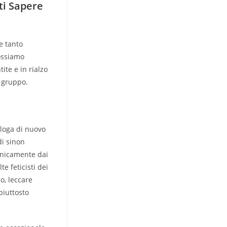
ti Sapere
e tanto
ossiamo
ite e in rialzo
r gruppo.
loga di nuovo
di sinon
unicamente dai
e feticisti dei
o, leccare
piuttosto