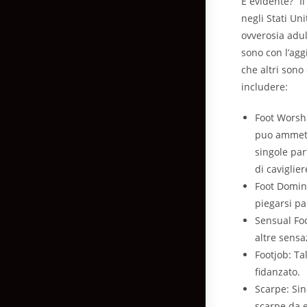
E evidente? “I
negli Stati Un
ovverosia adula
sono con l’agg
che altri sono
includere:
Foot Worshi
puo ammett
singole par
di caviglier
Foot Domina
piegarsi pa
Sensual Foo
altre sensa
Footjob: Ta
fidanzato.
Scarpe: Sino
scarpe da e