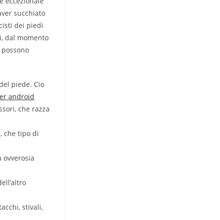
ne eccezionale
 aver succhiato
isti dei piedi
si, dal momento
di possono
del piede. Cio
per android
ssori, che razza
 che tipo di
da ovverosia
ell’altro
acchi, stivali,