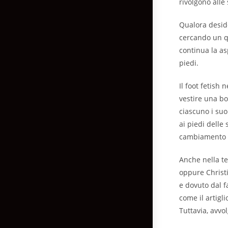
rivolgono alle
Qualora deside
cercando un q
continua la as
piedi.
Il foot fetish
vestire una bo
ciascuno i su
ai piedi delle
cambiamento m
Anche nella t
oppure Christ
e dovuto dal f
come il artigl
Tuttavia, avvo