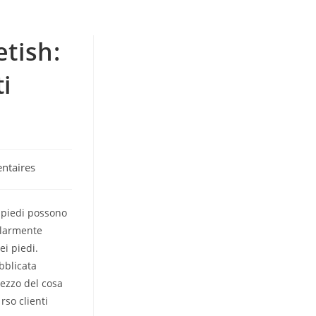
etish:
i
ntaires
o piedi possono
colarmente
ei piedi.
bblicata
pezzo del cosa
rso clienti