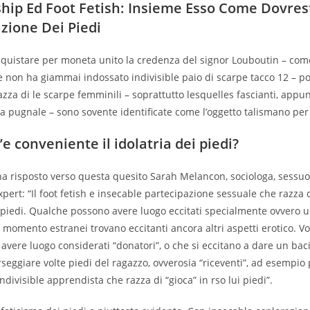
hip Ed Foot Fetish: Insieme Esso Come Dovres
azione Dei Piedi
quistare per moneta unito la credenza del signor Louboutin – com
 non ha giammai indossato indivisible paio di scarpe tacco 12 – p
zza di le scarpe femminili – soprattutto lesquelles fascianti, appunt
a pugnale – sono sovente identificate come l’oggetto talismano pe
e conveniente il idolatria dei piedi?
a risposto verso questa quesito Sarah Melancon, sociologa, sessuo
xpert: “Il foot fetish e insecable partecipazione sessuale che razza 
 piedi. Qualche possono avere luogo eccitati specialmente ovvero 
e momento estranei trovano eccitanti ancora altri aspetti erotico. Volt
avere luogo considerati “donatori”, o che si eccitano a dare un baci
rseggiare volte piedi del ragazzo, ovverosia “riceventi”, ad esempio 
divisible apprendista che razza di “gioca” in rso lui piedi”.