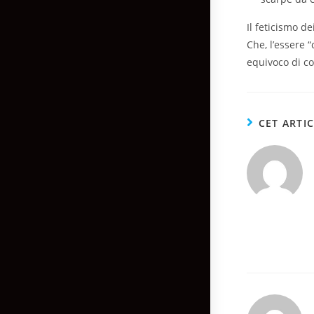
Il feticismo d
Che, l’essere 
equivoco di co
CET ARTI