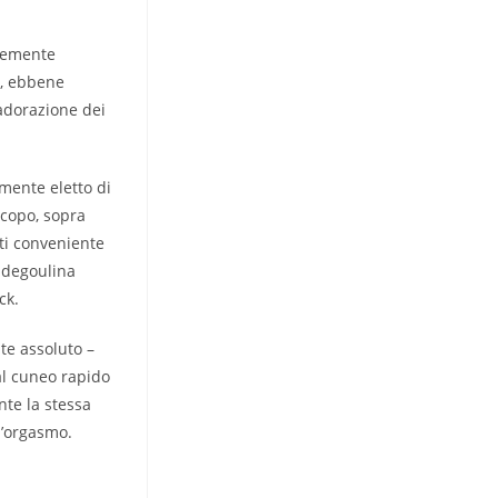
icemente
o, ebbene
’adorazione dei
amente eletto di
scopo, sopra
ti conveniente
a degoulina
ck.
te assoluto –
al cuneo rapido
nte la stessa
l’orgasmo.