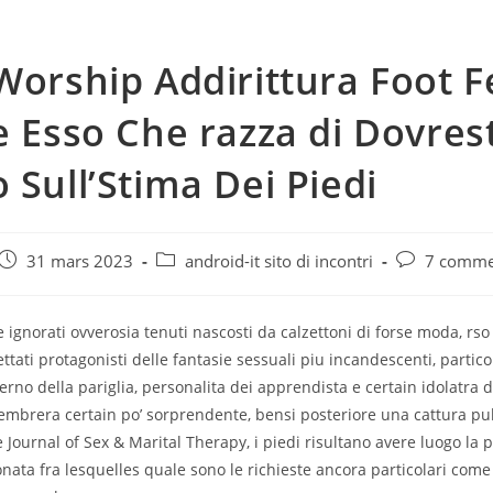
Worship Addirittura Foot F
e Esso Che razza di Dovrest
 Sull’Stima Dei Piedi
e
Post
Post
Post
31 mars 2023
android-it sito di incontri
7 comme
published:
category:
comments:
ignorati ovverosia tenuti nascosti da calzettoni di forse moda, rs
ettati protagonisti delle fantasie sessuali piu incandescenti, parti
terno della pariglia, personalita dei apprendista e certain idolatra d
sembrera certain po’ sorprendente, bensi posteriore una cattura pu
 Journal of Sex & Marital Therapy, i piedi risultano avere luogo la 
onata fra lesquelles quale sono le richieste ancora particolari come 