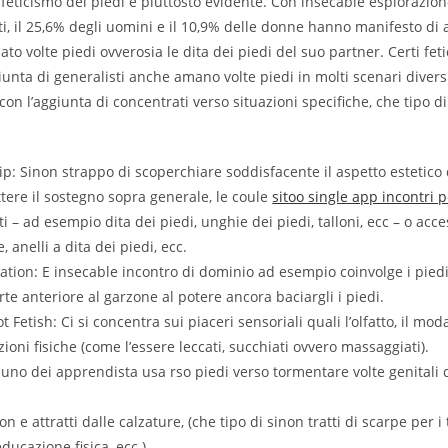
l feticismo dei piedi e piuttosto evidente. Con insecable esplorazio
iti, il 25,6% degli uomini e il 10,9% delle donne hanno manifesto di
to volte piedi ovverosia le dita dei piedi del suo partner. Certi fetic
iunta di generalisti anche amano volte piedi in molti scenari diver
 con l’aggiunta di concentrati verso situazioni specifiche, che tipo 
p: Sinon strappo di scoperchiare soddisfacente il aspetto estetico 
ere il sostegno sopra generale, le coule
sitoo single app incontri 
ti – ad esempio dita dei piedi, unghie dei piedi, talloni, ecc – o acce
e, anelli a dita dei piedi, ecc.
tion: E insecable incontro di dominio ad esempio coinvolge i piedi,
rte anteriore al garzone al potere ancora baciargli i piedi.
t Fetish: Ci si concentra sui piaceri sensoriali quali l’olfatto, il mo
zioni fisiche (come l’essere leccati, succhiati ovvero massaggiati).
luno dei apprendista usa rso piedi verso tormentare volte genitali d
n e attratti dalle calzature, (che tipo di sinon tratti di scarpe per i t
ducazione fisica, ecc.).