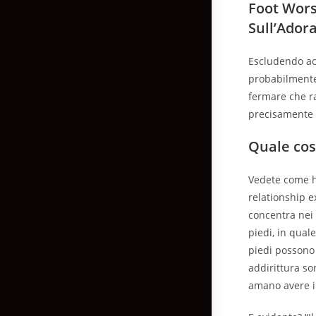
Foot Wors
Sull’Ador
Escludendo ac
probabilmente
fermare che ra
precisamente 
Quale cos’
Vedete come h
relationship e
concentra nei
piedi, in qual
piedi possono 
addirittura so
amano avere in