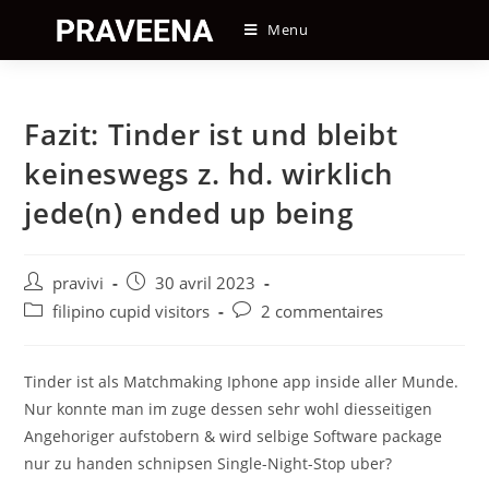
Skip
Menu
to
content
Fazit: Tinder ist und bleibt
keineswegs z. hd. wirklich
jede(n) ended up being
Auteur/autrice
Post
pravivi
30 avril 2023
de
published:
Post
Post
filipino cupid visitors
2 commentaires
la
category:
comments:
publication :
Tinder ist als Matchmaking Iphone app inside aller Munde.
Nur konnte man im zuge dessen sehr wohl diesseitigen
Angehoriger aufstobern & wird selbige Software package
nur zu handen schnipsen Single-Night-Stop uber?