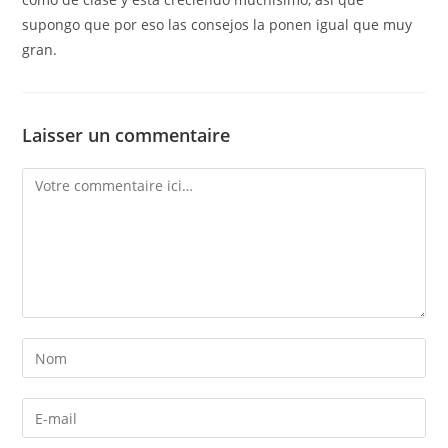
supongo que por eso las consejos la ponen igual que muy
gran.
Laisser un commentaire
Comment
Enter
your
name
Enter
or
your