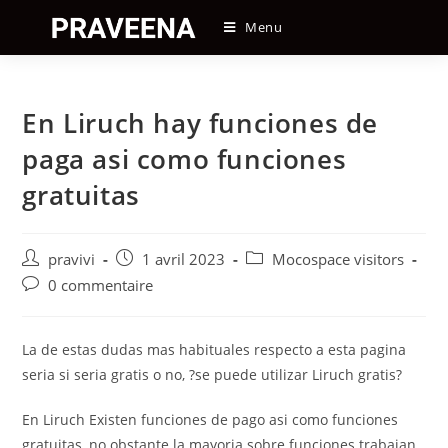
Skip
Menu
to
content
En Liruch hay funciones de
paga asi­ como funciones
gratuitas
Auteur/autrice
Post
Post
pravivi
1 avril 2023
Mocospace visitors
de
published:
category:
Post
0 commentaire
la
comments:
publication :
La de estas dudas mas habituales respecto a esta pagina
seri­a si seri­a gratis o no, ?se puede utilizar Liruch gratis?
En Liruch Existen funciones de pago asi­ como funciones
gratuitas, no obstante la mayoria sobre funciones trabajan