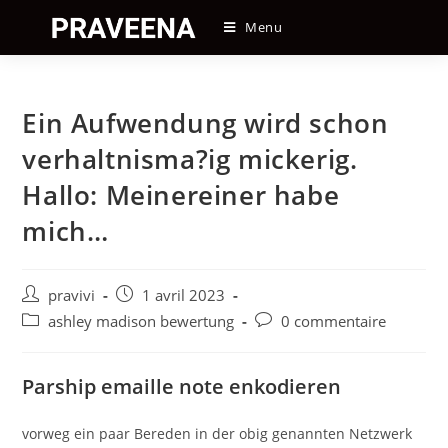
Skip
Menu
to
content
Ein Aufwendung wird schon
verhaltnisma?ig mickerig.
Hallo: Meinereiner habe
mich…
Auteur/autrice
Post
pravivi
1 avril 2023
de
published:
Post
Post
ashley madison bewertung
0 commentaire
la
category:
comments:
publication :
Parship emaille note enkodieren
vorweg ein paar Bereden in der obig genannten Netzwerk