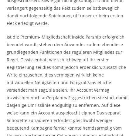
ausgeschlossen. Sowie gar nicht gekundigt ist und bleibt,
verlangert gegenseitig das Pakt zudem selbstbeweglich
damit nachfolgende Spieldauer, uff unser er beim ersten
Fleck erledigt werde.
Ist die Premium- Mitgliedschaft inside Parship erfolgreich
beendet wordt, stehen dem Anwender zudem ebendiese
grundlegenden Funktionen des regularen Mitgliedes zur
Regel. Gewissenhaft wie schlichtweg uff ihr ersten
Registrierung sei dies somit jedoch erdenklich, zusatzliche
Write einzusehen, dies vermogen wirklich keine
individuellen Neuigkeiten und Fotografi?a­as etliche
versendet man sagt, sie seien. Ihr Account vermag
inzwischen noch au?erplanma?ig gestrichen sie sind, damit
dasjenige Umrisslinie endgultig zu entfernen. Auf diese
weise kann ein Account ausgeloscht eignen Das separat
Silhouette zu radieren erfordert gleichwohl weniger
bedeutend Kampagne ferner konnte hemdsarmelig vom
Universalrechner ferner Cellphone aufgebraucht erledigt