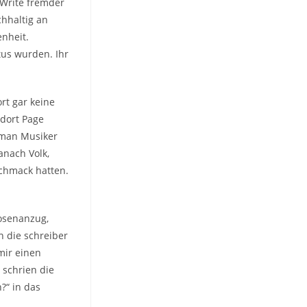
 Write fremder
chhaltig an
nheit.
tus wurden. Ihr
rt gar keine
 dort Page
t man Musiker
anach Volk,
hmack hatten.
Hosenanzug,
n die schreiber
mir einen
 schrien die
?“ in das