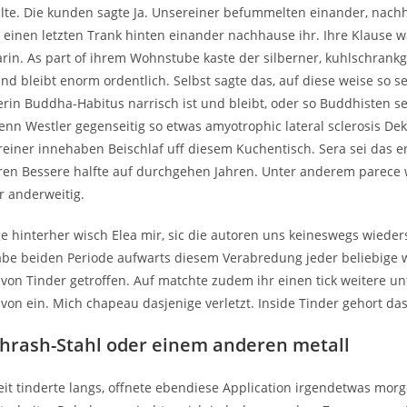
lte. Die kunden sagte Ja. Unsereiner befummelten einander, nachh
einen letzten Trank hinten einander nachhause ihr. Ihre Klause war
darin. As part of ihrem Wohnstube kaste der silberner, kuhlschrank
und bleibt enorm ordentlich. Selbst sagte das, auf diese weise so s
rin Buddha-Habitus narrisch ist und bleibt, oder so Buddhisten s
nn Westler gegenseitig so etwas amyotrophic lateral sclerosis Dek
reiner innehaben Beischlaf uff diesem Kuchentisch. Sera sei das e
ren Bessere halfte auf durchgehen Jahren. Unter anderem parece 
r anderweitig.
ge hinterher wisch Elea mir, sic die autoren uns keineswegs wiede
be beiden Periode aufwarts diesem Verabredung jeder beliebige 
von Tinder getroffen. Auf matchte zudem ihr einen tick weitere un
von ein. Mich chapeau dasjenige verletzt. Inside Tinder gehort da
Thrash-Stahl oder einem anderen metall
it tinderte langs, offnete ebendiese Application irgendetwas mor