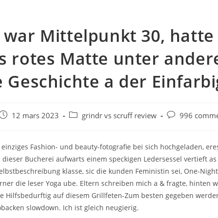
 war Mittelpunkt 30, hatte
s rotes Matte unter ande
e Geschichte a der Einfarbi
e
Post
Post
Post
12 mars 2023
grindr vs scruff review
996 comme
published:
category:
comments:
 einziges Fashion- und beauty-fotografie bei sich hochgeladen, eres
 dieser Bucherei aufwarts einem speckigen Ledersessel vertieft as 
elbstbeschreibung klasse, sic die kunden Feministin sei, One-Night
rner die leser Yoga ube. Eltern schreiben mich a & fragte, hinten
e Hilfsbedurftig auf diesem Grillfeten-Zum besten gegeben werden
backen slowdown. Ich ist gleich neugierig.