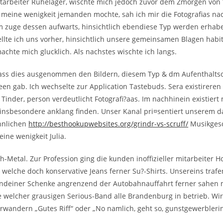
 mitarbeiter Ruhelager, wischte mich jedoch zuvor dem Zmorgen von
 meine wenigkeit jemanden mochte, sah ich mir die Fotografi­as na
m zuge dessen aufwarts, hinsichtlich ebendiese Typ werden erhabe
ellte ich uns vorher, hinsichtlich unsere gemeinsamen Blagen habi
chte mich glucklich. Als nachstes wischte ich langs.
dass dies ausgenommen den Bildern, diesem Typ & dm Aufenthaltso
en gab. Ich wechselte zur Application Tastebuds. Sera existireren
n Tinder, person verdeutlicht Fotografi?a­as. Im nachhinein existier
 insbesondere anklang finden. Unser Kanal pri¤sentiert unserem d
hnlichen
http://besthookupwebsites.org/grindr-vs-scruff/
Musikgesc
eine wenigkeit Julia.
h-Metal. Zur Profession ging die kunden inoffizieller mitarbeiter 
g welche doch konservative Jeans ferner Su?-Shirts. Unsereins trafe
gendeiner Schenke angrenzend der Autobahnauffahrt ferner sahen 
 welcher grausigen Serious-Band alle Brandenburg in betrieb. Wir
wandern „Gutes Riff“ oder „No namlich, geht so, gunstgewerblerin