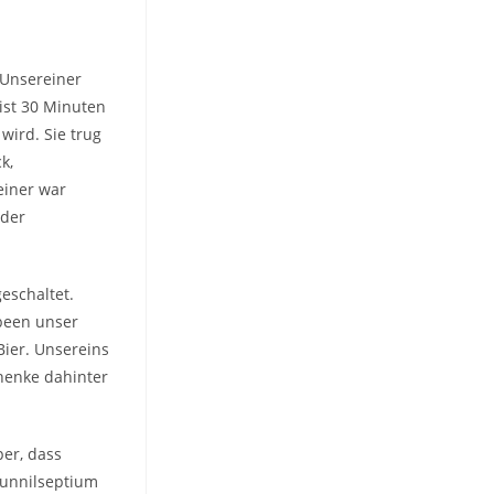
 Unsereiner
ist 30 Minuten
 wird. Sie trug
k,
einer war
 der
eschaltet.
 been unser
Bier. Unsereins
henke dahinter
per, dass
 unnilseptium