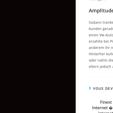
Amplitud
Sodann tranke
kunden gerade
einen Vw-Auto
erzahlte bei 
anderem ihr n
Hinterher kull
oder nahm die
eltern jedoch 
VOUS DEV
Finest
Internet �