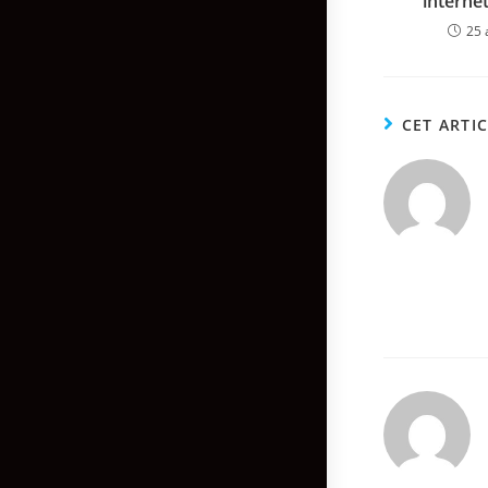
interne
25 
CET ARTI