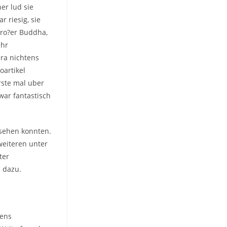
er lud sie
 riesig, sie
gro?er Buddha,
ehr
era nichtens
oartikel
rste mal uber
war fantastisch
rsehen konnten.
weiteren unter
ter
s dazu.
gens