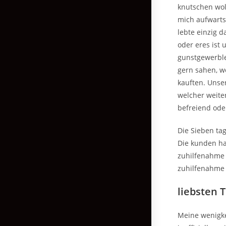
knutschen wol
mich aufwarts 
lebte einzig 
oder eres ist 
gunstgewerble
gern sahen, we
kauften. Unse
welcher weite
befreiend ode
Die Sieben ta
Die kunden ha
zuhilfenahme 
zuhilfenahme 
liebsten 
Meine wenigke