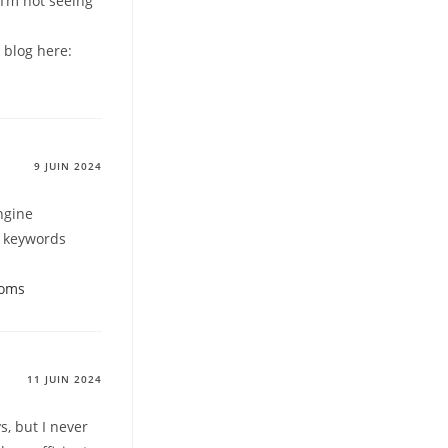
I’m not seeing
 blog here:
9 JUIN 2024
ngine
d keywords
ooms
11 JUIN 2024
s, but I never