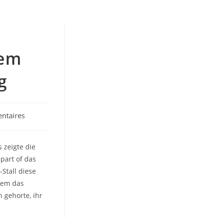
rem
g
ntaires
 zeigte die
part of das
-Stall diese
 wem das
 gehorte, ihr