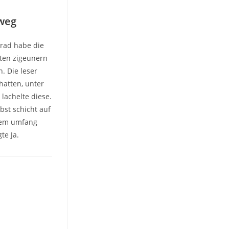
 weg
erad habe die
tten zigeunern
. Die leser
hatten, unter
lachelte diese.
bst schicht auf
chem umfang
te Ja.