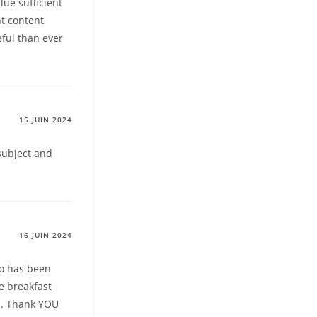
lue sufficient
nt content
eful than ever
15 JUIN 2024
 subject and
16 JUIN 2024
ho has been
e breakfast
s…. Thank YOU