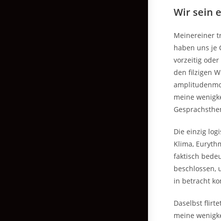
Wir sein 
Meinereiner tr
haben uns je 
vorzeitig oder
den filzigen 
amplitudenmod
meine wenigke
Gesprachsthe
Die einzig log
Klima, Euryth
faktisch bedeu
beschlossen, 
in betracht k
Daselbst flirt
meine wenigke