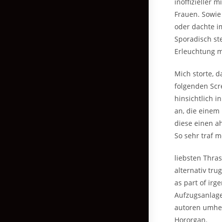
inoffizieller
Frauen. Sowie
oder dachte i
Sporadisch st
Erleuchtung ma
Mich storte, 
folgenden Scre
hinsichtlich i
an, die einem
diese einen a
So sehr traf m
liebsten Thras
alternativ tru
as part of ir
Aufzugsanlage
autoren umher
Hororgan.