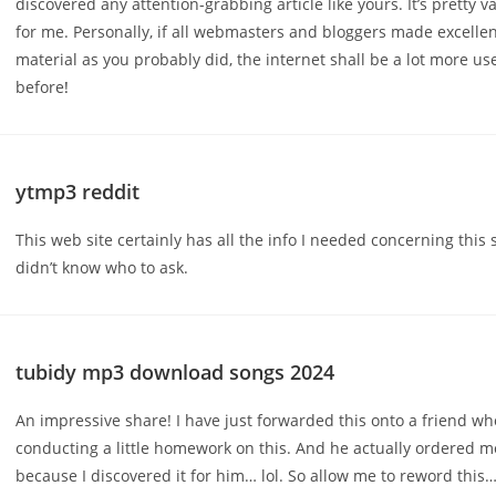
discovered any attention-grabbing article like yours. It’s pretty va
for me. Personally, if all webmasters and bloggers made excelle
material as you probably did, the internet shall be a lot more us
before
!
ytmp3 reddit
This web site certainly has all the info I needed concerning this
didn’t know who to ask.
tubidy mp3 download songs 2024
An impressive share! I have just forwarded this onto a friend w
conducting a little homework on this. And he actually ordered m
because I discovered it for him… lol. So allow me to reword thi