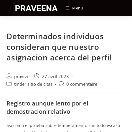
Skip
Menu
to
content
Determinados individuos
consideran que nuestro
asignacion acerca del perfil
Auteur/autrice
Post
pravivi
27 avril 2023
de
published:
Post
Post
tinder sitio de citas
0 commentaire
la
category:
comments:
publication :
Registro aunque lento por el
demostracion relativo
asi­ como el prueba sobre temperamento son todo escaso