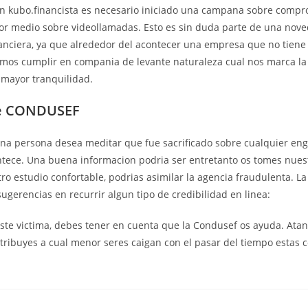
en kubo.financista es necesario iniciado una campana sobre compr
or medio sobre videollamadas. Esto es sin duda parte de una nov
nanciera, ya que alrededor del acontecer una empresa que no tiene
emos cumplir en compania de levante naturaleza cual nos marca la
 mayor tranquilidad.
re CONDUSEF
a persona desea meditar que fue sacrificado sobre cualquier eng
ntece. Una buena informacion podri­a ser entretanto os tomes nues
ro estudio confortable, podrias asimilar la agencia fraudulenta. L
ugerencias en recurrir algun tipo de credibilidad en linea:
iste victima, debes tener en cuenta que la Condusef os ayuda. Ata
ntribuyes a cual menor seres caigan con el pasar del tiempo estas