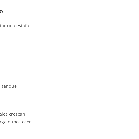
o
ctar una estafa
l tanque
ales crezcan
torga nunca caer