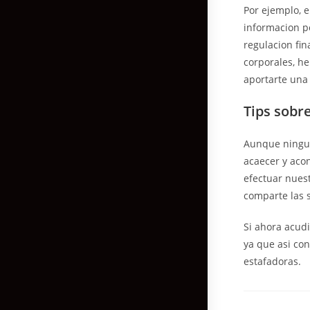
Por ejemplo, 
informacion p
regulacion fi
corporales, h
aportarte una
Tips sob
Aunque ningun
acaecer y aco
efectuar nuest
comparte las s
Si ahora acud
ya que asi co
estafadoras.