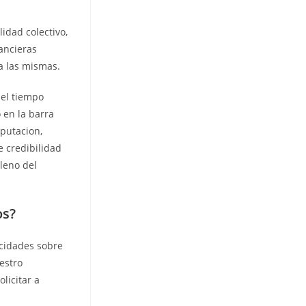
lidad colectivo,
nancieras
a las mismas.
del tiempo
 en la barra
eputacion,
e credibilidad
leno del
os?
ocidades sobre
estro
licitar a