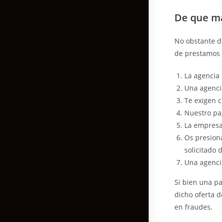
De que ma
No obstante di
de prestamos d
La agencia
Una agenci
Te exigen 
Nuestro pa
La empresa
Os presiona
solicitado 
Una agenci
Si bien una p
dicho oferta d
en fraudes.