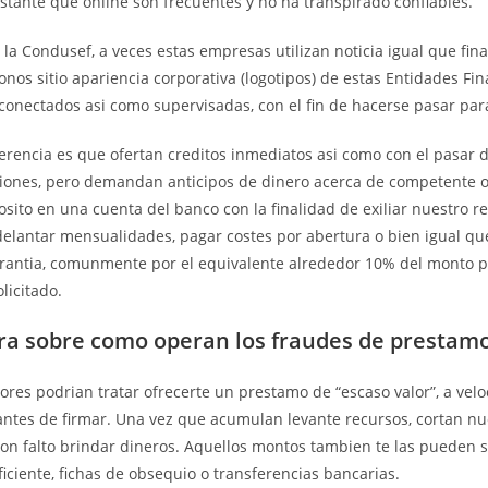
stante que online son frecuentes y no ha transpirado confiables.
 la Condusef, a veces estas empresas utilizan noticia igual que fina
fonos sitio apariencia corporativa (logotipos) de estas Entidades Fi
onectados asi­ como supervisadas, con el fin de hacerse pasar par
erencia es que ofertan creditos inmediatos asi­ como con el pasar 
ciones, pero demandan anticipos de dinero acerca de competente o
ito en una cuenta del banco con la finalidad de exiliar nuestro r
delantar mensualidades, pagar costes por abertura o bien igual qu
arantia, comunmente por el equivalente alrededor 10% del monto p
licitado.
a sobre como operan los fraudes de prestam
ores podrian tratar ofrecerte un prestamo de “escaso valor”, a vel
antes de firmar. Una vez que acumulan levante recursos, cortan nu
n falto brindar dineros.
Aquellos montos tambien te las pueden so
ficiente, fichas de obsequio o transferencias bancarias.