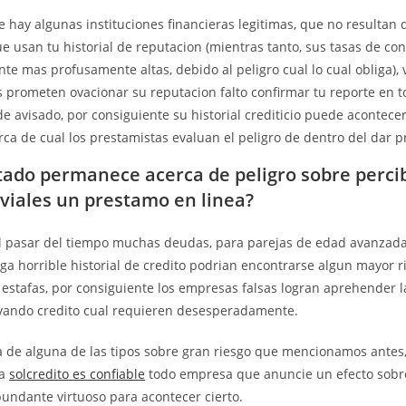
 hay algunas instituciones financieras legitimas, que no resultan
ue usan tu historial de reputacion (mientras tanto, sus tasas de co
e mas profusamente altas, debido al peligro cual lo cual obliga), 
 prometen ovacionar su reputacion falto confirmar tu reporte en tot
e avisado, por consiguiente su historial crediticio puede acontecer
ca de cual los prestamistas evaluan el peligro de dentro del dar 
tado permanece acerca de peligro sobre perci
viales un prestamo en linea?
el pasar del tiempo muchas deudas, para parejas de edad avanzada
ga horrible historial de credito podrian encontrarse algun mayor r
 estafas, por consiguiente los empresas falsas logran aprehender la
levando credito cual requieren desesperadamente.
ca de alguna de las tipos sobre gran riesgo que mencionamos antes
 a
solcredito es confiable
todo empresa que anuncie un efecto sob
bundante virtuoso para acontecer cierto.