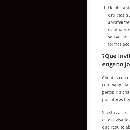
No obstante
estrictas q
abismalment
estafadores
sensacion d
formas acer
?Que invi
engano jo
Clientes con 
con manga lar
percibir dicha
pie interes l
Si estas acer
estes avisado
que resulte a