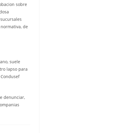
obacion sobre
edosa
 sucursales
 normativa, de
ano, suele
tro lapso para
a Condusef
ne denunciar,
 companias