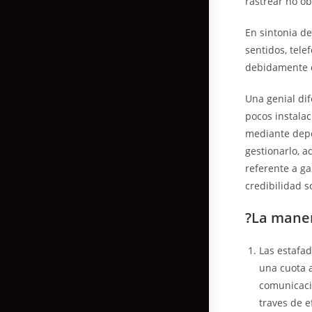
rastrear no ob
En sintonia de
sentidos, tele
debidamente c
Una genial dif
pocos instala
mediante depos
gestionarlo, a
referente a g
credibilidad so
?La maner
Las estafad
una cuota 
comunicacio
traves de e