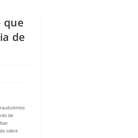
e que
­a de
fraudulentos
ando de
ltan
odo sobre