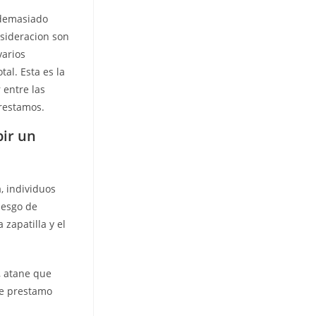
 demasiado
nsideracion son
varios
al. Esta es la
 entre las
prestamos.
bir un
, individuos
iesgo de
 zapatilla y el
, atane que
re prestamo