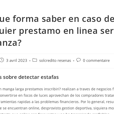
ue forma saber en caso d
uier prestamo en linea seri
anza?
e
Post
Post
Post
3 avril 2023
solcredito resenas
0 commentaire
published:
category:
comments:
 sobre detectar estafas
n manga larga prestamos inscribiri? realizan a traves de negocios 
 convertirse en focos de luces aprovechan de los compradores trat
amientas rapidas a las problemas financieros. Por lo general, resu
 se encuentran online, desprovisto gestion deportiva, siquiera m