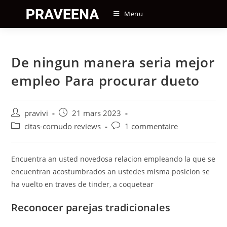
Skip
Menu
to
content
De ningun manera seri­a mejor
empleo Para procurar dueto
Auteur/autrice
Post
pravivi
21 mars 2023
de
published:
Post
Post
citas-cornudo reviews
1 commentaire
la
category:
comments:
publication :
Encuentra an usted novedosa relacion empleando la que se
encuentran acostumbrados an ustedes misma posicion se
ha vuelto en traves de tinder, a coquetear
Reconocer parejas tradicionales