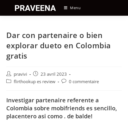
Skip
Menu
to
content
Dar con partenaire o bien
explorar dueto en Colombia
gratis
Auteur/autrice
Post
pravivi
23 avril 2023
de
published:
Post
Post
flirthookup es review
0 commentaire
la
category:
comments:
publication :
Investigar partenaire referente a
Colombia sobre mobifriends es sencillo,
placentero asi­ como . de balde!