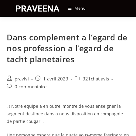
Skip
Menu
to
content
Dans complement a l’egard de
nos profession a l’egard de
tacht planetaires
Auteur/autrice
Post
Post
pravivi
1 avril 2023
321chat avis
de
published:
category:
Post
0 commentaire
la
comments:
publication :
, ! Notre equipe a en outre, montre de vous enseigner la
segment destinee dans a nous disposition en compagnie
de partie cougar…
Une personne espere que la quete vous-meme fascinera en