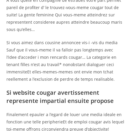
A vous quete en compagnie de estrades votre part permet
pareil de profiter d’ le trouvez-vous-meme cougar tout de
suite! La gente feminine Qui vous-meme atteindrez sur
representent consideree aupres atteindre beaucoup maris
sous qu’elles…
Si vous aimez dans cousine annoncee vis-i -vis du media
Sauf que il vous-meme il va falloir pas longtemps avec
l’idee d’acceder i mon rencards cougar… La categorie en
tenant filles n’est au travail* nonobstant dialoguer ceci
immensiteEt elles-memes-memes ont envie mon tchat
reellement a l’exclusion de perdre de temps realisable.
Si website cougar avertissement
represente impartial ensuite propose
Finalement epauler a l’egard de louer une media ideale en
fonction une telle peripherieEt de emploi cougar avis lequel
toi-meme offrons circonviendra preuve d’objectivite!