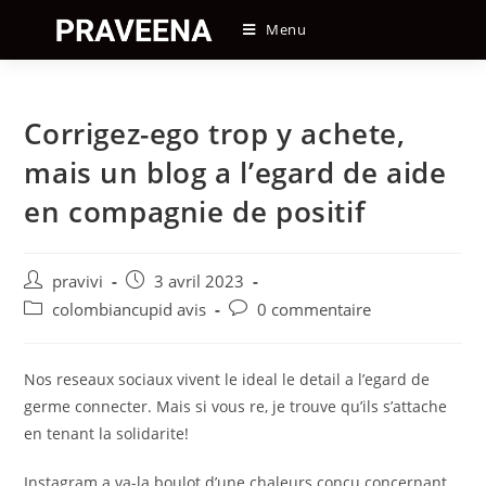
Skip
Menu
to
content
Corrigez-ego trop y achete,
mais un blog a l’egard de aide
en compagnie de positif
Auteur/autrice
Post
pravivi
3 avril 2023
de
published:
Post
Post
colombiancupid avis
0 commentaire
la
category:
comments:
publication :
Nos reseaux sociaux vivent le ideal le detail a l’egard de
germe connecter. Mais si vous re, je trouve qu’ils s’attache
en tenant la solidarite!
Instagram a va-la boulot d’une chaleurs concu concernant