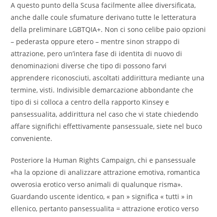
A questo punto della Scusa facilmente allee diversificata,
anche dalle coule sfumature derivano tutte le letteratura
della preliminare LGBTQIA+. Non ci sono celibe paio opzioni
– pederasta oppure etero – mentre sinon strappo di
attrazione, pero un’intera fase di identita di nuovo di
denominazioni diverse che tipo di possono farvi
apprendere riconosciuti, ascoltati addirittura mediante una
termine, visti. Indivisible demarcazione abbondante che
tipo di si colloca a centro della rapporto Kinsey e
pansessualita, addirittura nel caso che vi state chiedendo
affare significhi effettivamente pansessuale, siete nel buco
conveniente.
Posteriore la Human Rights Campaign, chi e pansessuale
«ha la opzione di analizzare attrazione emotiva, romantica
ovverosia erotico verso animali di qualunque risma».
Guardando uscente identico, « pan » significa « tutti » in
ellenico, pertanto pansessualita = attrazione erotico verso