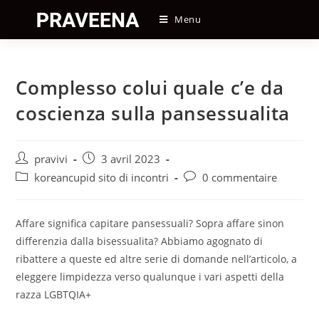
Skip
Menu
to
content
Complesso colui quale c’e da
coscienza sulla pansessualita
Auteur/autrice
Post
pravivi
3 avril 2023
de
published:
Post
Post
koreancupid sito di incontri
0 commentaire
la
category:
comments:
publication :
Affare significa capitare pansessuali? Sopra affare sinon
differenzia dalla bisessualita? Abbiamo agognato di
ribattere a queste ed altre serie di domande nell’articolo, a
eleggere limpidezza verso qualunque i vari aspetti della
razza LGBTQIA+