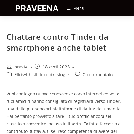
Skip
Menu
to
content
Chattare contro Tinder da
smartphone anche tablet
Auteur/autrice
Post
pravivi
18 avril 2023
de
published:
Post
Post
Flirtwith siti incontri single
0 commentaire
la
category:
comments:
publication :
Vuoi contegno nuove conoscenze corso Internet ed volte
tuoi amici ti hanno consigliato di registrarti verso Tinder,
una delle piu popolari piattaforme di dating del umanita.
Hai pertanto provvisto a fare il tuo profilo ancora sei
riuscito a convenire incluso in liberta. Ex fatto l’accesso al
contributo, tuttavia, ti sei reso competenza di avere dei