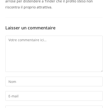
arrose per distendere a Tinder che il profilo steso non
riscontra il proprio attrattiva.
Laisser un commentaire
Comment
Enter
your
name
Enter
or
your
username
email