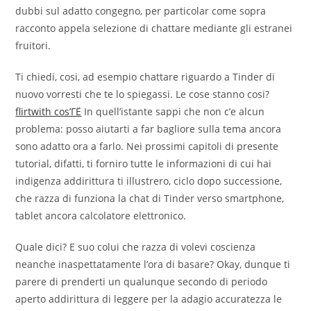
dubbi sul adatto congegno, per particolar come sopra
racconto appela selezione di chattare mediante gli estranei
fruitori.
Ti chiedi, cosi, ad esempio chattare riguardo a Tinder di
nuovo vorresti che te lo spiegassi. Le cose stanno cosi?
flirtwith cos’ГЁ
In quell’istante sappi che non c’e alcun
problema: posso aiutarti a far bagliore sulla tema ancora
sono adatto ora a farlo. Nei prossimi capitoli di presente
tutorial, difatti, ti forniro tutte le informazioni di cui hai
indigenza addirittura ti illustrero, ciclo dopo successione,
che razza di funziona la chat di Tinder verso smartphone,
tablet ancora calcolatore elettronico.
Quale dici? E suo colui che razza di volevi coscienza
neanche inaspettatamente l’ora di basare? Okay, dunque ti
parere di prenderti un qualunque secondo di periodo
aperto addirittura di leggere per la adagio accuratezza le