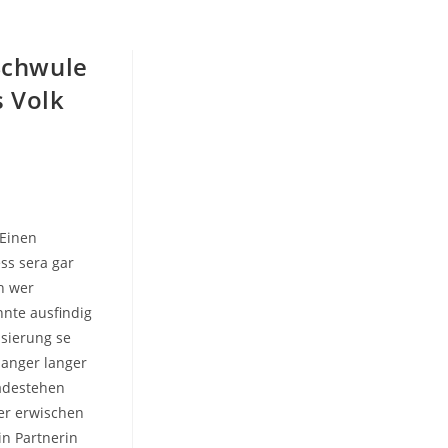
 Schwule
 Volk
 Einen
ss sera gar
h wer
nnte ausfindig
sierung se
langer langer
radestehen
er erwischen
in Partnerin