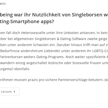
ern.
being war ihr Nutzlichkeit von Singleborsen w
ating-Smartphone apps?
nen fall doch Heterosexuelle unter ihre Unkosten antanzen, in be
eiber bei allgemeinen Singleborsen & Dating-Software zweite geige 
ben unter anderem Schwulen ein. Daruber hinaus trifft man auf 
se Bedurfnisse andersherum Liebender unter anderem ihr LGBTQ-
 Partnerborsen weiters Dating-Programs. Noch weiter spezifizierte
wandern einzig angeschaltet lesbische oder bisexuelle Frauen urt
urgema? ebenfalls.
rithmen mussen prazis pro sichere Partnervorschlage betutern.
(s
Inoffizieller
 Lecture
Mitarbeiter
Tretmuhle
Kranken
Schwule