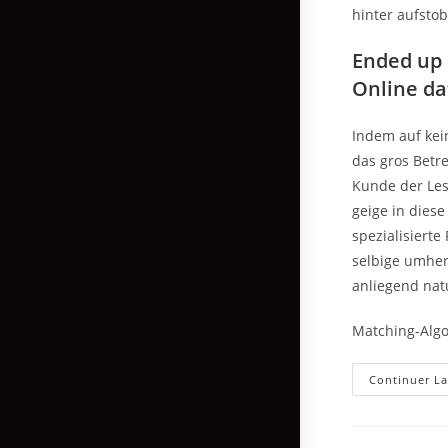
hinter aufstob
Ended up 
Online d
Indem auf kei
das gros Betr
Kunde der Les
geige in die
spezialisierte
selbige umher
anliegend nat
Matching-Algo
Continuer La