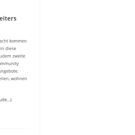
eiters
tracht kommen
in diese
zudem zweite
Community
 Angebote,
eilen, wohnen
uite…)