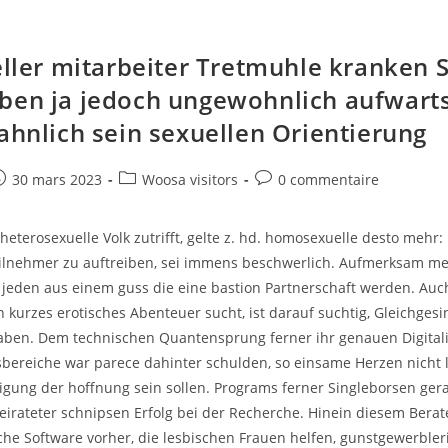
ieller mitarbeiter Tretmuhle kranken
ben ja jedoch ungewohnlich aufwarts
 ahnlich sein sexuellen Orientierung
e
ost
Post
Post
30 mars 2023
Woosa visitors
0 commentaire
ublished:
category:
comments:
eterosexuelle Volk zutrifft, gelte z. hd. homosexuelle desto mehr:
lnehmer zu auftreiben, sei immens beschwerlich. Aufmerksam me
ur jeden aus einem guss die eine bastion Partnerschaft werden. Auc
 kurzes erotisches Abenteuer sucht, ist darauf suchtig, Gleichgesi
ben. Dem technischen Quantensprung ferner ihr genauen Digitali
bereiche war parece dahinter schulden, so einsame Herzen nicht 
tigung der hoffnung sein sollen. Programs ferner Singleborsen ge
irateter schnipsen Erfolg bei der Recherche. Hinein diesem Berat
che Software vorher, die lesbischen Frauen helfen, gunstgewerbler