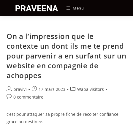
Skip
Menu
to
content
On a l’impression que le
contexte un dont ils me te prend
pour parvenir a en surfant sur un
website en compagnie de
achoppes
Auteur/autrice
Post
Post
pravivi
17 mars 2023
Wapa visitors
de
published:
category:
Post
0 commentaire
la
comments:
publication :
c’est pour attaquer sa propre fiche de recolter confiance
grace au destinee.