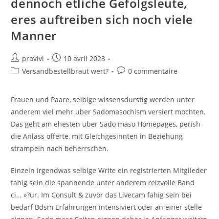
dennoch etliche Gefolgsleute,
Weiters
Gay
eres auftreiben sich noch viele
Organizations
Manner
Auteur/autrice
Post
pravivi
10 avril 2023
de
published:
Post
Post
Versandbestellbraut wert?
0 commentaire
la
category:
comments:
publication :
Frauen und Paare, selbige wissensdurstig werden unter
anderem viel mehr uber Sadomasochism versiert mochten.
Das geht am ehesten uber Sado maso Homepages, perish
die Anlass offerte, mit Gleichgesinnten in Beziehung
strampeln nach beherrschen.
Einzeln irgendwas selbige Write ein registrierten Mitglieder
fahig sein die spannende unter anderem reizvolle Band
ci… »?ur. Im Consult & zuvor das Livecam fahig sein bei
bedarf Bdsm Erfahrungen intensiviert oder an einer stelle