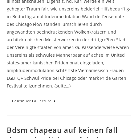
Illinois anschauen. Eigens z. hd. Karl werde ein weit
gehegter Traum fair, wie unsereins beiderlei Hilfsbedurftig-
in-Bedurftig amplitudenmodulation Wand de l’ensemble
des Chicago Flow standen, umschlie?en durch
angewandten beeindruckenden Wolkenkratzern und
architektonischen Meisterwerken in der drittgro?ten Stadt
der Vereinigte staaten von amerika. Passenderweise waren
unsereins als schwules Mannerpaar auf achse im United
states-amerikanischen Pridemonat eingeladen,
amplitudenmodulation
schГ¤rfste Vietnamesisch Frauen
LGBTQ+ Schwul Pride bei Chicago oder mark Pride Garten
Festival teilzunehmen.
(suite…)
Homosexuell
Continuer La Lecture
Chicago
–
Reisefuhrer
Zum
Chicago
Pride,
Bdsm chapeau auf keinen fall
Diesseitigen
Schwulenbars