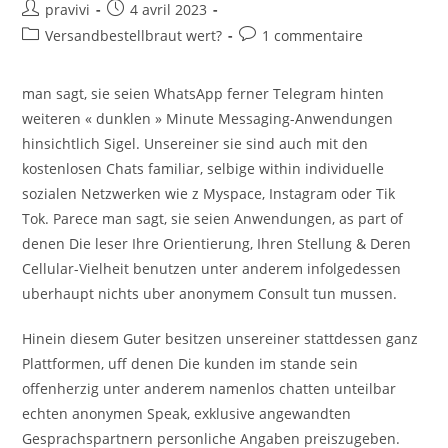
Auteur/autrice
Post
pravivi
4 avril 2023
de
published:
Post
Post
Versandbestellbraut wert?
1 commentaire
la
category:
comments:
publication :
man sagt, sie seien WhatsApp ferner Telegram hinten
weiteren « dunklen » Minute Messaging-Anwendungen
hinsichtlich Sigel. Unsereiner sie sind auch mit den
kostenlosen Chats familiar, selbige within individuelle
sozialen Netzwerken wie z Myspace, Instagram oder Tik
Tok. Parece man sagt, sie seien Anwendungen, as part of
denen Die leser Ihre Orientierung, Ihren Stellung & Deren
Cellular-Vielheit benutzen unter anderem infolgedessen
uberhaupt nichts uber anonymem Consult tun mussen.
Hinein diesem Guter besitzen unsereiner stattdessen ganz
Plattformen, uff denen Die kunden im stande sein
offenherzig unter anderem namenlos chatten unteilbar
echten anonymen Speak, exklusive angewandten
Gesprachspartnern personliche Angaben preiszugeben.