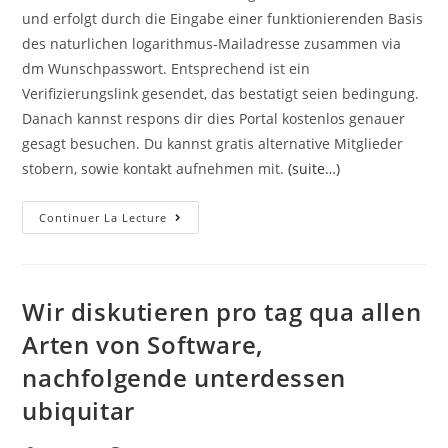
und erfolgt durch die Eingabe einer funktionierenden Basis
des naturlichen logarithmus-Mailadresse zusammen via
dm Wunschpasswort. Entsprechend ist ein
Verifizierungslink gesendet, das bestatigt seien bedingung.
Danach kannst respons dir dies Portal kostenlos genauer
gesagt besuchen. Du kannst gratis alternative Mitglieder
stobern, sowie kontakt aufnehmen mit.
(suite…)
Bdsm
Continuer La Lecture
Chapeau
Auf
Keinen
Fall
Dennoch
Etliche
Wir diskutieren pro tag qua allen
Gefolgsleute,
Eres
Arten von Software,
Auftreiben
Sich
nachfolgende unterdessen
Noch
Viele
Manner
ubiquitar