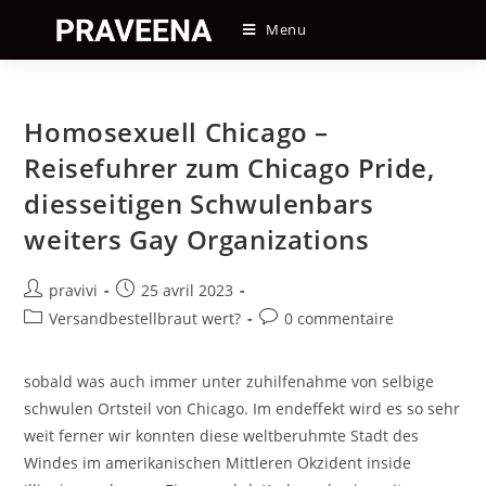
Skip
Menu
to
content
Homosexuell Chicago –
Reisefuhrer zum Chicago Pride,
diesseitigen Schwulenbars
weiters Gay Organizations
Auteur/autrice
Post
pravivi
25 avril 2023
de
published:
Post
Post
Versandbestellbraut wert?
0 commentaire
la
category:
comments:
publication :
sobald was auch immer unter zuhilfenahme von selbige
schwulen Ortsteil von Chicago. Im endeffekt wird es so sehr
weit ferner wir konnten diese weltberuhmte Stadt des
Windes im amerikanischen Mittleren Okzident inside