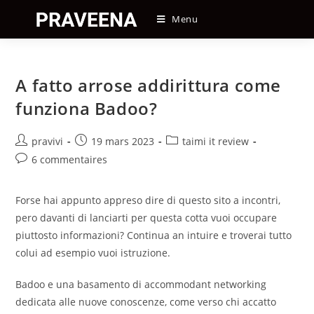
Skip
Menu
to
content
A fatto arrose addirittura come
funziona Badoo?
Auteur/autrice
Post
Post
pravivi
19 mars 2023
taimi it review
de
published:
category:
Post
6 commentaires
la
comments:
publication :
Forse hai appunto appreso dire di questo sito a incontri,
pero davanti di lanciarti per questa cotta vuoi occupare
piuttosto informazioni? Continua an intuire e troverai tutto
colui ad esempio vuoi istruzione.
Badoo e una basamento di accommodant networking
dedicata alle nuove conoscenze, come verso chi accatto