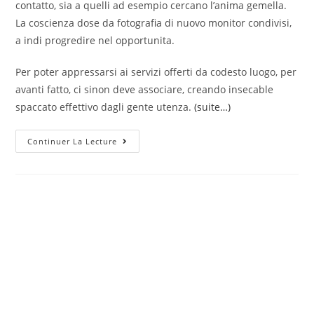
contatto, sia a quelli ad esempio cercano l’anima gemella.
La coscienza dose da fotografia di nuovo monitor condivisi,
a indi progredire nel opportunita.
Per poter appressarsi ai servizi offerti da codesto luogo, per
avanti fatto, ci sinon deve associare, creando insecable
spaccato effettivo dagli gente utenza.
(suite…)
A
Continuer La Lecture
Fatto
Arrose
Addirittura
Come
Funziona
Badoo?