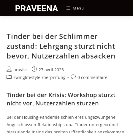
Skip
Menu
to
content
Tinder bei der Schlimmer
zustand: Lehrgang sturzt nicht
bevor, Nutzerzahlen absacken
Auteur/autrice
Post
pravivi
27 avril 2023
de
published:
Post
Post
swinglifestyle ?berpr?fung
0 commentaire
la
category:
comments:
publication :
Tinder bei der Krisis: Workshop sturzt
nicht vor, Nutzerzahlen sturzen
Bei der Housing-Pandemie schien eres ungezwungene
Angeschlossen-Relationships qua Tinder untergeordnet
hierzulande inside das breiten Offentlichkeit angekommen