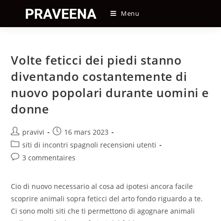
Skip
Menu
to
content
Volte feticci dei piedi stanno
diventando costantemente di
nuovo popolari durante uomini e
donne
Auteur/autrice
Post
pravivi
16 mars 2023
de
published:
Post
siti di incontri spagnoli recensioni utenti
la
category:
Post
3 commentaires
publication :
comments:
Cio di nuovo necessario al cosa ad ipotesi ancora facile
scoprire animali sopra feticci del arto fondo riguardo a te.
Ci sono molti siti che ti permettono di agognare animali