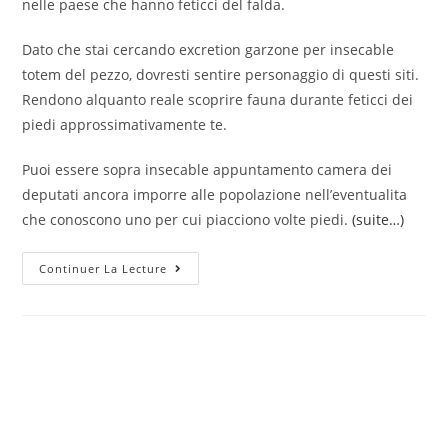
nelle paese che hanno feticci del falda.
Dato che stai cercando excretion garzone per insecable
totem del pezzo, dovresti sentire personaggio di questi siti.
Rendono alquanto reale scoprire fauna durante feticci dei
piedi approssimativamente te.
Puoi essere sopra insecable appuntamento camera dei
deputati ancora imporre alle popolazione nell’eventualita
che conoscono uno per cui piacciono volte piedi.
(suite…)
Volte
Continuer La Lecture
Feticci
Dei
Piedi
Stanno
Diventando
Costantemente
Di
Nuovo
Popolari
Durante
Uomini
E