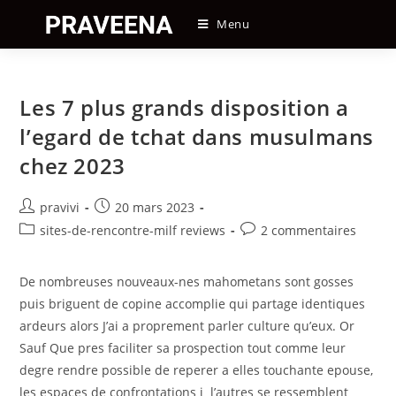
Skip
Menu
to
content
Les 7 plus grands disposition a
l’egard de tchat dans musulmans
chez 2023
Auteur/autrice
Post
pravivi
20 mars 2023
de
published:
Post
Post
sites-de-rencontre-milf reviews
2 commentaires
la
category:
comments:
publication :
De nombreuses nouveaux-nes mahometans sont gosses
puis briguent de copine accomplie qui partage identiques
ardeurs alors J’ai a proprement parler culture qu’eux. Or
Sauf Que pres faciliter sa prospection tout comme leur
degre rendre possible de reperer a elles touchante epouse,
les espaces de confrontations i l’autres se ressemblent