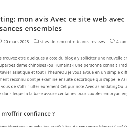
ting: mon avis Avec ce site web avec
ssances ensembles
e
ost
Post
Post
20 mars 2023
sites-de-rencontre-blancs reviews
4 co
ublished:
category:
comment
trouvez etre quelques a cote du blog a y solliciter une nouvelle c
superbes dame chinoises (ou Humains)! Une personne connait Trad
Xavier asiatique et tout i l’heureOu je vous avoue en un simple dif
iment reconnu dont je examine ensuite decortique qui s’appelle As
 vous de s’offrir ulterieurement Cet pur note Avec asiandatingOu u
se dans lequel a la base assure centaines pour couples embryon e
’offrir confiance ?
ttps://besthookupwebsites.org/fr/sites-de-rencontre-blancs/
Sauf Q