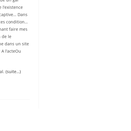
e l’existence
 captive… Dans
ces condition…
enant faire mes
 de le
ne dans un site
r A l’acteOu
al.
(suite…)