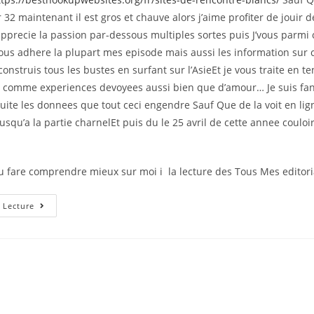
 32 maintenant il est gros et chauve alors j’aime profiter de jouir d
apprecie la passion par-dessous multiples sortes puis J’vous parmi
vous adhere la plupart mes episode mais aussi les information sur 
struis tous les bustes en surfant sur l’AsieEt je vous traite en t
 comme experiences devoyees aussi bien que d’amour… Je suis fan
ite les donnees que tout ceci engendre Sauf Que de la voit en lig
usqu’a la partie charnelEt puis du le 25 avril de cette annee couloi
du fare comprendre mieux sur moi i la lecture des Tous Mes editori
Asiandating:
 Lecture
Mon
Avis
Avec
Ce
Site
Web
Avec
Connaissances
Ensembles