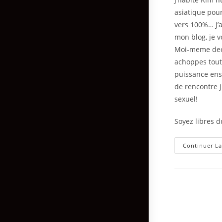
asiatique pour
vers 100%… J’
mon blog, je 
Moi-meme decon
achoppes tout
puissance ensu
de rencontre j
sexuel!
Soyez libres 
Continuer La