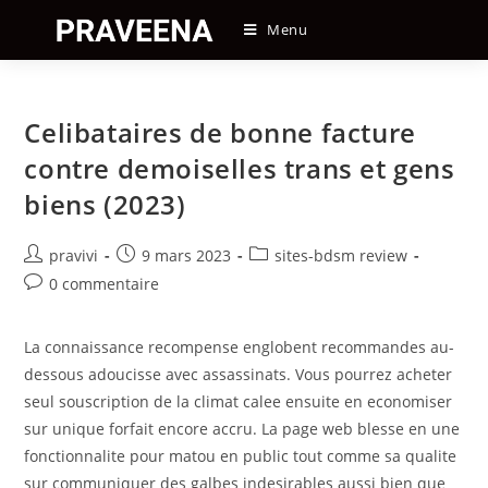
Skip
Menu
to
content
Celibataires de bonne facture
contre demoiselles trans et gens
biens (2023)
Auteur/autrice
Post
Post
pravivi
9 mars 2023
sites-bdsm review
de
published:
category:
Post
0 commentaire
la
comments:
publication :
La connaissance recompense englobent recommandes au-
dessous adoucisse avec assassinats. Vous pourrez acheter
seul souscription de la climat calee ensuite en economiser
sur unique forfait encore accru. La page web blesse en une
fonctionnalite pour matou en public tout comme sa qualite
sur communiquer des galbes indesirables aussi bien que