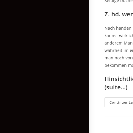
Selbige buche
Z. hd. we
Nach handen 
kannst wirkli
anderem Manne
wahrheit im en
man noch voru
bekommen mo
Hinsichtl
(suite…)
Continuer La