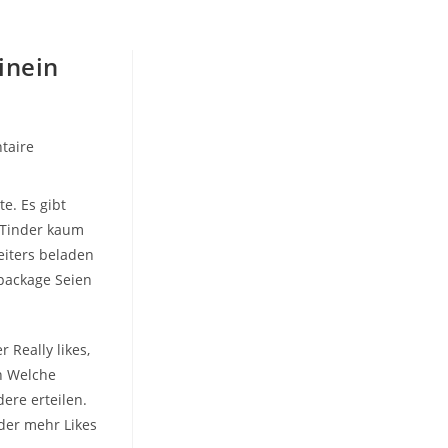
inein
taire
e. Es gibt
g Tinder kaum
eiters beladen
 package Seien
 Really likes,
en Welche
ere erteilen.
der mehr Likes