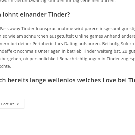
rwurm vierundzwanzig stunden fur tag verleihen durfen.
n lohnt einander Tinder?
Pass away Tinder Inanspruchnahme wird parece insgesamt gunsti
ch so wie am schnurchen ausgetuftelt Online games Anhand andere
rn bei deiner Peripherie furs Dating aufspuren. Beilaufig Sofern 
deffekt nochmals Unterlagen in betrieb Tinder weitergibst. Zu gut
bergehen, ob personlichkeit Benachrichtigungen in Tinder zugesp
chte.
ich bereits lange wellenlos welches Love bei T
Wie
 Lecture
Gleichfalls
Haufig
Konnte
Gentilhomme
Hinein
Tinder
Liken?