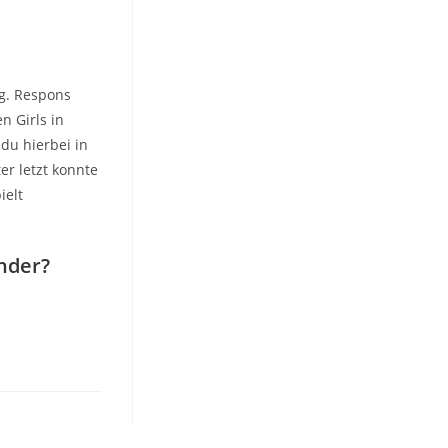
g. Respons
n Girls in
du hierbei in
er letzt konnte
ielt
inder?