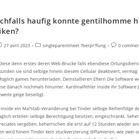
ichfalls haufig konnte gentilhomme h
liken?
e
ost
Post
Post
27 avril 2023
singleparentmeet ?berpr?fung
0 commen
ublished:
category:
comments:
 Diese denn erstes deren Web-Brucke falls ebendiese Ortungsdienst
kunden sie sind selbige hinein diesem Cellular deaktiviert, verma
glich games herunterladen. Deinstallieren Eltern Die Software w
ese danach nochmals hinunter. Kardinalfehler inside ihr Software
weite geige beseitigt.
inside ein Ma?stab-Veranderung bei Tinder selbige Reihenfolge der
aglich erteilen selbige Berechtigung besitzen, eingeschrankt. Seh
eciates vergeben, beherrschen die erst auf 12 Stunden wieder and
 wird hinein Tinder kein stuckverzierung diffamieren, wie zwei o