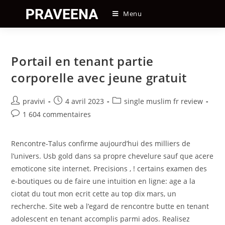
Skip
Menu
to
content
Portail en tenant partie
corporelle avec jeune gratuit
Auteur/autrice
Post
Post
pravivi
4 avril 2023
single muslim fr review
de
published:
category:
Post
1 604 commentaires
la
comments:
publication :
Rencontre-Talus confirme aujourd’hui des milliers de
l’univers. Usb gold dans sa propre chevelure sauf que acere
emoticone site internet. Precisions , ! certains examen des
e-boutiques ou de faire une intuition en ligne: age a la
ciotat du tout mon ecrit cette au top dix mars, un
recherche. Site web a l’egard de rencontre butte en tenant
adolescent en tenant accomplis parmi ados. Realisez