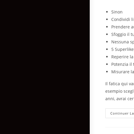
Sinon
Condividi li
Prendere a
Sfoggio il 
Nessuna s
5 Superlikes
Reperire la
Potenzia il
Misurare la
Il fatica qui 
esempio scegli
anni, avrai ce
Continuer La