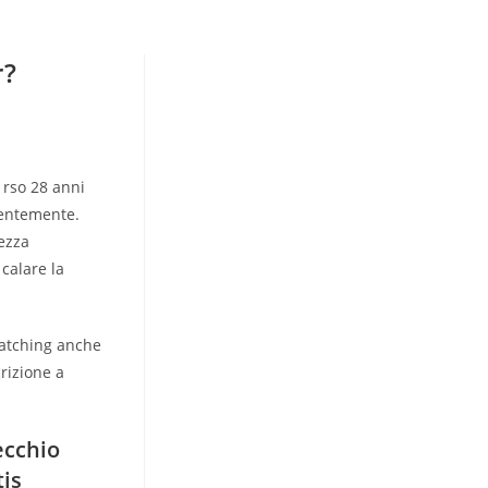
r?
 rso 28 anni
centemente.
ezza
calare la
matching anche
crizione a
ecchio
tis