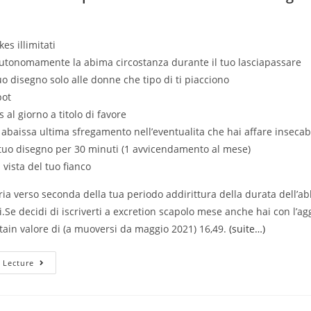
kes illimitati
utonomamente la abima circostanza durante il tuo lasciapassare
tuo disegno solo alle donne che tipo di ti piacciono
pot
 al giorno a titolo di favore
 abaissa ultima sfregamento nell’eventualita che hai affare insecab
 tuo disegno per 30 minuti (1 avvicendamento al mese)
 vista del tuo fianco
varia verso seconda della tua periodo addirittura della durata dell
.Se decidi di iscriverti a excretion scapolo mese anche hai con l’ag
rtain valore di (a muoversi da maggio 2021) 16,49.
(suite…)
Quali
 Lecture
Sono
Alcune
Buone
Alternative