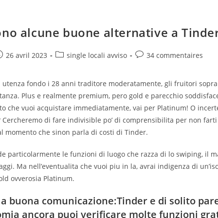
ono alcune buone alternative a Tinde
e
ost
Post
Post
26 avril 2023
single locali avviso
34 commentaires
ublished:
category:
comments:
i
utenza fondo i 28 anni traditore moderatamente, gli fruitori sopra
anza. Plus e realmente premium, pero gold e parecchio soddisfa
ato che vuoi acquistare immediatamente, vai per Platinum! O incert
Cercheremo di fare indivisible po’ di comprensibilita per non farti 
al momento che sinon parla di costi di Tinder.
e particolarmente le funzioni di luogo che razza di lo swiping, il 
aggi. Ma nell’eventualita che vuoi piu in la, avrai indigenza di un’is
old ovverosia Platinum.
, la buona comunicazione:Tinder e di solito par
omia ancora puoi verificare molte funzioni gra