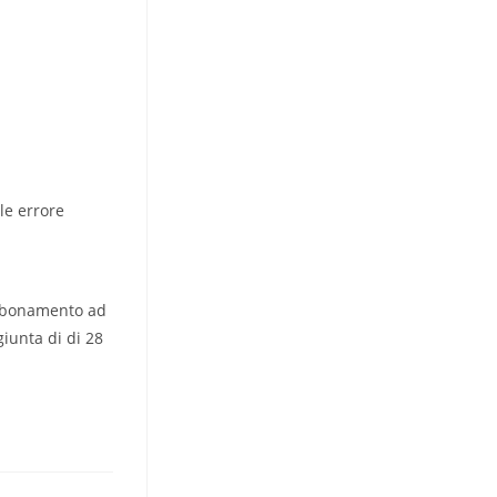
le errore
’abbonamento ad
giunta di di 28