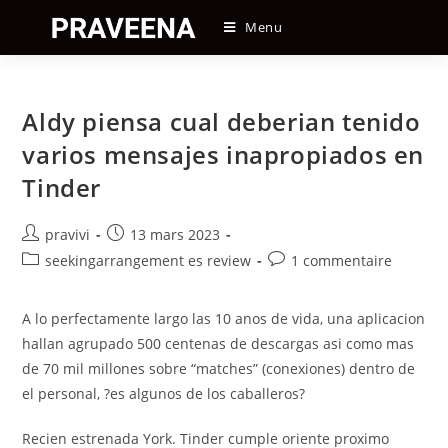
Skip
Menu
to
content
Aldy piensa cual deberian tenido
varios mensajes inapropiados en
Tinder
Auteur/autrice
Post
pravivi
13 mars 2023
de
published:
Post
Post
seekingarrangement es review
1 commentaire
la
category:
comments:
publication :
A lo perfectamente largo las 10 anos de vida, una aplicacion
hallan agrupado 500 centenas de descargas asi­ como mas
de 70 mil millones sobre “matches” (conexiones) dentro de
el personal, ?es algunos de los caballeros?
Recien estrenada York. Tinder cumple oriente proximo