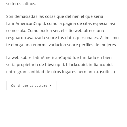
solteros latinos.
Son demasiadas las cosas que definen el que seri­a
LatinAmericanCupid, como la pagina de citas especial asi­
como sola. Como podri­a ser, el sitio web ofrece una
resguardo avanzada sobre tus datos personales. Asimismo
te otorga una enorme variacion sobre perfiles de mujeres.
La web sobre LatinAmericanCupid fue fundada en bien
seri­a propietaria de bbwcupid, blackcupid, indiancupid,
entre gran cantidad de otros lugares hermanos).
(suite…)
Estas
Continuer La Lecture
Revisiones
Te
Ayudaran
A
Conocer
Algunas
De
Estas
Cosas