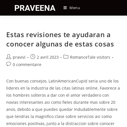
Skip
Menu
to
content
Estas revisiones te ayudaran a
conocer algunas de estas cosas
Auteur/autrice
Post
Post
pravivi
2 avril 2023
RomanceTale visitors
de
published:
category:
Post
0 commentaire
la
comments:
publication :
Con buenas consejos, LatinAmericanCupid seri­a uno de los
lideres en la industria de las citas latinas online. Favorece a
los hombres solteros a dar con el amor verdadero con
novias interesantes asi­ como fieles durante mas sobre 20
anos, debido a que puedes quedar Indudablemente sobre
que tendras la magnifico clase sobre servicios asi­ como
emociones positivas, junto a la distraccion sobre conocer