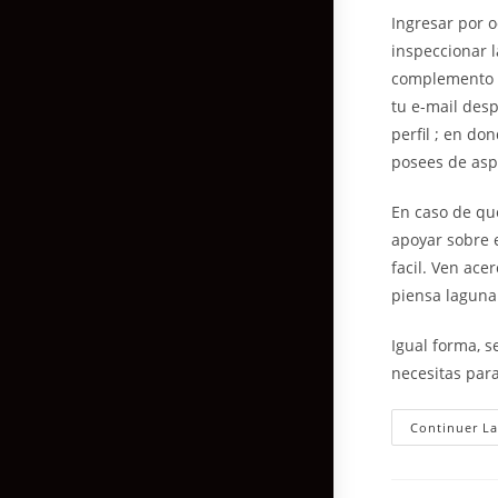
Ingresar por o
inspeccionar l
complemento p
tu e-mail des
perfil ; en do
posees de aspi
En caso de qu
apoyar sobre 
facil. Ven ace
piensa laguna 
Igual forma, s
necesitas par
Continuer La