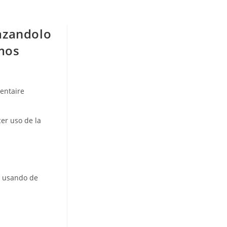
azandolo
amos
entaire
er uso de la
a usando de