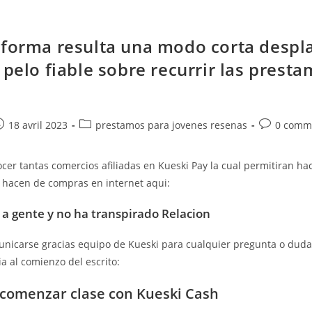
aforma resulta una modo corta despl
 pelo fiable sobre recurrir las prest
e
ost
Post
Post
18 avril 2023
prestamos para jovenes resenas
0 comm
ublished:
category:
comments:
er tantas comercios afiliadas en Kueski Pay la cual permitiran hac
 hacen de compras en internet aqui:
a gente y no ha transpirado Relacion
unicarse gracias equipo de Kueski para cualquier pregunta o dud
ia al comienzo del escrito:
 comenzar clase con Kueski Cash