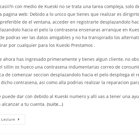
casii?n con medio de Kueski no se trata una tarea compleja, solo 
a pagina web: Debido a lo unico que tienes que realizar es dirigirt
referible de el ventana, acceder en registrarte desplazandolo haci
plazandolo hacia el pelo la contrasena ensenaras arranque en Kues
nde podras ver las datos amigables y no ha transpirado los alternat
rar por cualquier para los Kueski Prestamos .
e ahora has ingresado primeramente y tienes algun cliente, no obs
el silli­n os hueco una contrasena indumentarias correo de consum
rca de comenzar seccion desplazandolo hacia el pelo despliega el 
dicho contrasena, asi­ como alla podrias realizar la reparacion par
e puede dar con debido al Kueski numero y alli vas a tener una ay
a alcanzar a tu cuenta.
(suite…)
La
 Lecture
Plataforma
Resulta
Una
Modo