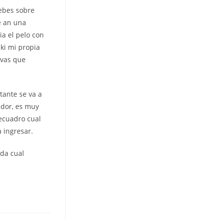
debes sobre
e an una
a el pelo con
ki mi propia
ivas que
tante se va a
idor, es muy
recuadro cual
a ingresar.
uda cual