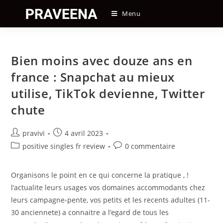
Skip
Menu
to
content
Bien moins avec douze ans en
france : Snapchat au mieux
utilise, TikTok devienne, Twitter
chute
Auteur/autrice
Post
pravivi
4 avril 2023
de
published:
Post
Post
positive singles fr review
0 commentaire
la
category:
comments:
publication :
Organisons le point en ce qui concerne la pratique , !
l’actualite leurs usages vos domaines accommodants chez
leurs campagne-pente, vos petits et les recents adultes (11-
30 anciennete) a connaitre a l’egard de tous les