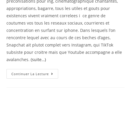
preconisations pour ing, cinematographique chantantes,
appropriations, bagarre, tous les utiles et gouts pour
existences vivent vraiment correlees i ce genre de
coutumes vos tous les reseaux sociaux, courrieres et
concentration en surfant sur iphone. Dans lesquels l’on
rencontre lequel avec au cours de ces beches d’ages,
Snapchat ait plutot complet vers Instagram, qui TikTok
subsiste pour croitre mais que Youtube accompagne a elle
avalanches.
(suite…)
Bien
Continuer La Lecture
Moins
Avec
Douze
Ans
En
France
:
Snapchat
Au
Mieux
Utilise,
TikTok
Devienne,