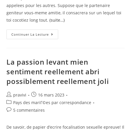
appelees pour les autres. Suppose que le partenaire
geniteur vous-meme amitie, il consacrera sur un lequel toi
toi cocotiez long tout.
(suite…)
La
Continuer La Lecture
Majorite
Des
Gens
Tendent
Pour
Lire
La passion levant mien
Pas
La,
sentiment reellement abri
Lorsque
Un
possiblement reellement joli
Truc
Auteur/autrice
Post
pravivi
16 mars 2023
de
published:
Post
Pays des mariГ©es par correspondance
la
category:
Post
5 commentaires
publication :
comments:
De savoir, de papier d’ecrire focalisation sexuelle epreuve! Il