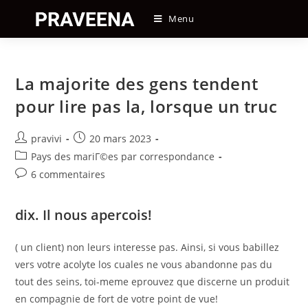
Skip
Menu
to
content
La majorite des gens tendent
pour lire pas la, lorsque un truc
Auteur/autrice
Post
pravivi
20 mars 2023
de
published:
Post
Pays des mariГ©es par correspondance
la
category:
Post
6 commentaires
publication :
comments:
dix. Il nous apercois!
( un client) non leurs interesse pas. Ainsi, si vous babillez
vers votre acolyte los cuales ne vous abandonne pas du
tout des seins, toi-meme eprouvez que discerne un produit
en compagnie de fort de votre point de vue!