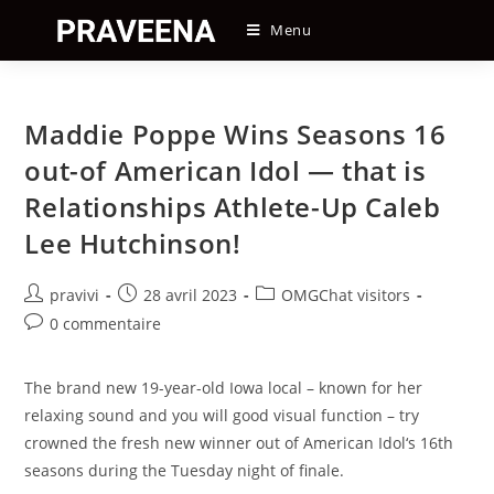
Skip
Menu
to
content
Maddie Poppe Wins Seasons 16
out-of American Idol — that is
Relationships Athlete-Up Caleb
Lee Hutchinson!
Auteur/autrice
Post
Post
pravivi
28 avril 2023
OMGChat visitors
de
published:
category:
Post
0 commentaire
la
comments:
publication :
The brand new 19-year-old Iowa local – known for her
relaxing sound and you will good visual function – try
crowned the fresh new winner out of American Idol‘s 16th
seasons during the Tuesday night of finale.