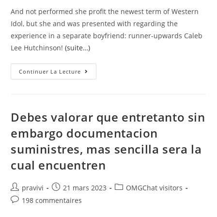
And not performed she profit the newest term of Western
Idol, but she and was presented with regarding the
experience in a separate boyfriend: runner-upwards Caleb
Lee Hutchinson!
(suite…)
Maddie
Continuer La Lecture
Poppe
Wins
Seasons
16
Out-
Of
Debes valorar que entretanto sin
American
Idol
embargo documentacion
—
That
suministres, mas sencilla sera la
Is
Relationships
Athlete-
cual encuentren
Up
Caleb
Lee
Hutchinson!
Auteur/autrice
Post
Post
pravivi
21 mars 2023
OMGChat visitors
de
published:
category:
Post
198 commentaires
la
comments: