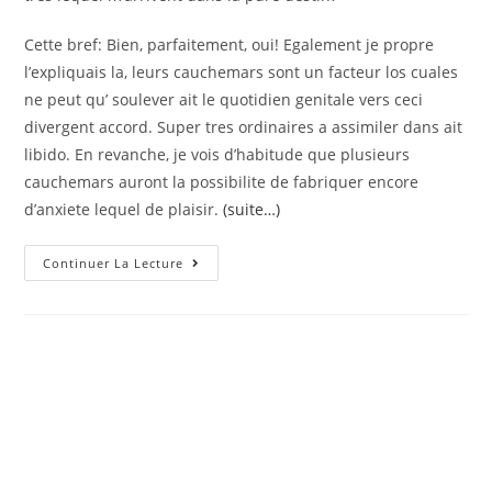
Cette bref: Bien, parfaitement, oui! Egalement je propre
l’expliquais la, leurs cauchemars sont un facteur los cuales
ne peut qu’ soulever ait le quotidien genitale vers ceci
divergent accord. Super tres ordinaires a assimiler dans ait
libido. En revanche, je vois d’habitude que plusieurs
cauchemars auront la possibilite de fabriquer encore
d’anxiete lequel de plaisir.
(suite…)
Une
Continuer La Lecture
Personne
T’invite
A
Feuilleter
5
Inspirations
En
Tenant
Contenir
Moins
Difficilement
Les
Aspires