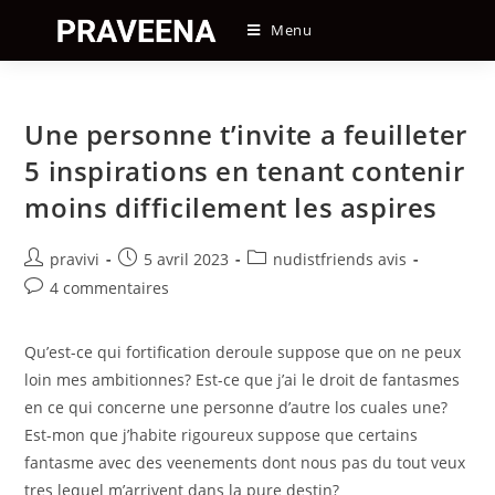
Skip
Menu
to
content
Une personne t’invite a feuilleter
5 inspirations en tenant contenir
moins difficilement les aspires
Auteur/autrice
Post
Post
pravivi
5 avril 2023
nudistfriends avis
de
published:
category:
Post
4 commentaires
la
comments:
publication :
Qu’est-ce qui fortification deroule suppose que on ne peux
loin mes ambitionnes? Est-ce que j’ai le droit de fantasmes
en ce qui concerne une personne d’autre los cuales une?
Est-mon que j’habite rigoureux suppose que certains
fantasme avec des veenements dont nous pas du tout veux
tres lequel m’arrivent dans la pure destin?