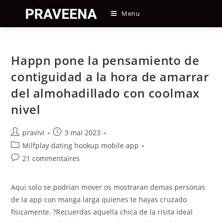
Skip
Menu
to
content
Happn pone la pensamiento de
contiguidad a la hora de amarrar
del almohadillado con coolmax
nivel
Auteur/autrice
Post
pravivi
3 mai 2023
de
published:
Post
Milfplay dating hookup mobile app
la
category:
Post
21 commentaires
publication :
comments:
Aqui solo se podri­an mover os mostraran demas personas
de la app con manga larga quienes te hayas cruzado
fisicamente. ?Recuerdas aquella chica de la risita ideal