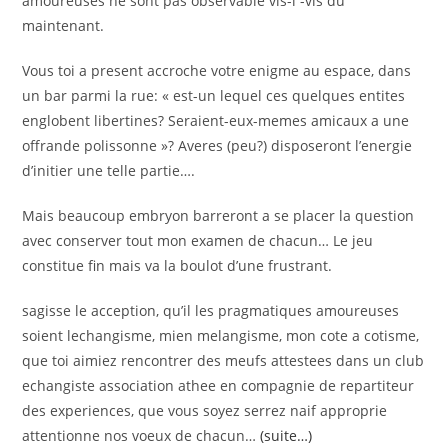
amoureuses ne sont pas observable vis-i -vis du
maintenant.
Vous toi a present accroche votre enigme au espace, dans
un bar parmi la rue: « est-un lequel ces quelques entites
englobent libertines? Seraient-eux-memes amicaux a une
offrande polissonne »? Averes (peu?) disposeront l’energie
d’initier une telle partie….
Mais beaucoup embryon barreront a se placer la question
avec conserver tout mon examen de chacun… Le jeu
constitue fin mais va la boulot d’une frustrant.
sagisse le acception, qu’il les pragmatiques amoureuses
soient lechangisme, mien melangisme, mon cote a cotisme,
que toi aimiez rencontrer des meufs attestees dans un club
echangiste association athee en compagnie de repartiteur
des experiences, que vous soyez serrez naif approprie
attentionne nos voeux de chacun…
(suite…)