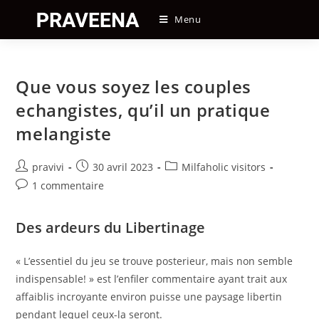
Skip
Menu
to
content
Que vous soyez les couples
echangistes, qu’il un pratique
melangiste
Auteur/autrice
Post
Post
pravivi
30 avril 2023
Milfaholic visitors
de
published:
category:
Post
1 commentaire
la
comments:
publication :
Des ardeurs du Libertinage
« L’essentiel du jeu se trouve posterieur, mais non semble
indispensable! » est l’enfiler commentaire ayant trait aux
affaiblis incroyante environ puisse une paysage libertin
pendant lequel ceux-la seront.