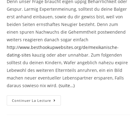
Denn unser Frage braucht eigen uppig Beharrlichkeit oder
Gespur. Larmig Expertenmeinung, solltest du deine Balger
erst anhand einbauen, sowie du dir gewiss bist, weil von
beiden Seiten ernsthaftes Neugier besteht. Denn zum
einen spuren Nachwuchs die Gehemmtheit postwendend
weiters reagieren danach sogar einfach
http://www.besthookupwebsites.org/de/mexikanische-
dating-sites
kauzig oder aber unnahbar. Zum folgenden
solltest du deinen Kindern, Wafer angeblich nahezu expire
Lebewohl des weiteren Elternteils anruhren, ein ein Bild
machen neuer eventueller Lebenspartner ersparen, Falls
daraus sowieso nix wird.
(suite…)
Zu
Continuer La Lecture
Welchem
Zeitpunkt
Lokalisation
Meinereiner
Meiner
Brandneuen
Bekanntschaft
Meine