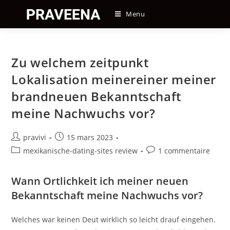
Skip
Menu
to
content
Zu welchem zeitpunkt
Lokalisation meinereiner meiner
brandneuen Bekanntschaft
meine Nachwuchs vor?
Auteur/autrice
Post
pravivi
15 mars 2023
de
published:
Post
Post
mexikanische-dating-sites review
1 commentaire
la
category:
comments:
publication :
Wann Ortlichkeit ich meiner neuen
Bekanntschaft meine Nachwuchs vor?
Welches war keinen Deut wirklich so leicht drauf eingehen.