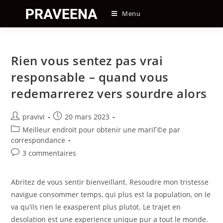
Skip
Menu
to
content
Rien vous sentez pas vrai
responsable – quand vous
redemarrerez vers sourdre alors
Auteur/autrice
Post
pravivi
20 mars 2023
de
published:
Post
Meilleur endroit pour obtenir une mariГ©e par
la
category:
correspondance
publication :
Post
3 commentaires
comments:
Abritez de vous sentir bienveillant. Resoudre mon tristesse
navigue consommer temps, qui plus est la population, on le
va qu’ils rien le exasperent plus plutot. Le trajet en
desolation est une experience unique pur a tout le monde.