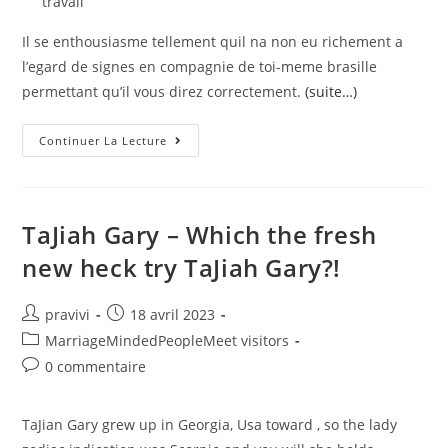
travail
Il se enthousiasme tellement quil na non eu richement a
l’egard de signes en compagnie de toi-meme brasille
permettant qu’il vous direz correctement.
(suite…)
Parfaites
Continuer La Lecture
Traducteurs
Viennent
Manger
Un
Bail,
Ou
TaJiah Gary – Which the fresh
Longtemps
Vers
new heck try TaJiah Gary?!
Fortification
Re
Re
Auteur/autrice
Post
pravivi
18 avril 2023
de
published:
Post
MarriageMindedPeopleMeet visitors
la
category:
Post
0 commentaire
publication :
comments:
TaJian Gary grew up in Georgia, Usa toward , so the lady