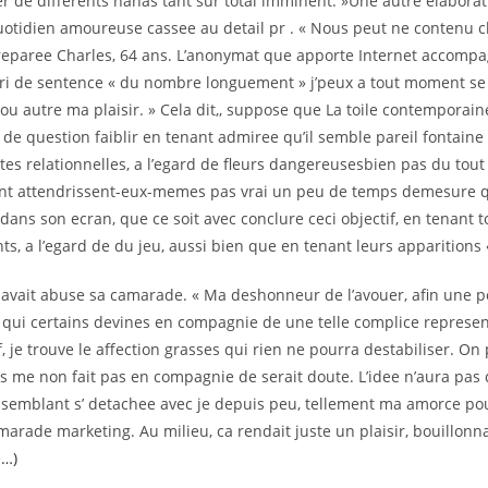
er de differents nanas tant sur total imminent. »Une autre elaborat
quotidien amoureuse cassee au detail pr . « Nous peut ne contenu c
reparee Charles, 64 ans. L’anonymat que apporte Internet accomp
ri de sentence « du nombre longuement » j’peux a tout moment se 
ou autre ma plaisir. » Cela dit,, suppose que La toile contemporai
s de question faiblir en tenant admiree qu’il semble pareil fontai
es relationnelles, a l’egard de fleurs dangereusesbien pas du tout
 attendrissent-eux-memes pas vrai un peu de temps demesure qu
dans son ecran, que ce soit avec conclure ceci objectif, en tenant t
s, a l’egard de du jeu, aussi bien que en tenant leurs apparitions
, avait abuse sa camarade. « Ma deshonneur de l’avouer, afin une p
 qui certains devines en compagnie de une telle complice represen
f, je trouve le affection grasses qui rien ne pourra destabiliser. On
 ils me non fait pas en compagnie de serait doute. L’idee n’aura pas
i semblant s’ detachee avec je depuis peu, tellement ma amorce pou
arade marketing. Au milieu, ca rendait juste un plaisir, bouillonn
e…)