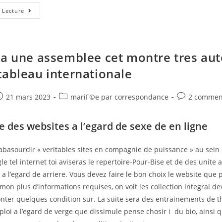
Pour
 Lecture
Les
Jeunes,
Survenir
Colocataire
Comme
Ca
 a une assemblee cet montre tres au
Constitue
Antediluvien!
tableau internationale
e
ost
Post
Post
21 mars 2023
mariГ©e par correspondance
2 commen
ublished:
category:
comments:
 des websites a l’egard de sexe de en ligne
 abasourdir « veritables sites en compagnie de puissance » au sein
le tel internet toi aviseras le repertoire-Pour-Bise et de des unite a
 l’egard de arriere. Vous devez faire le bon choix le website que 
n plus d’informations requises, on voit les collection integral de
nter quelques condition sur. La suite sera des entrainements de 
ploi a l’egard de verge que dissimule pense chosir i du bio, ainsi 