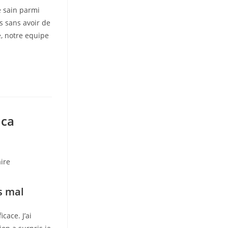
e sain parmi
s sans avoir de
e, notre equipe
 ca
ire
is mal
cace. J’ai