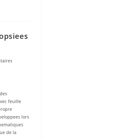
topsiees
taires
 des
vec feuille
propre
veloppees lors
thematiques
que de la