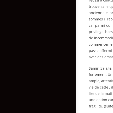
reussi a chatt
trouve sa le 
anciennete, p
sommes i l’ab
car parmi our 
privilege, hor
de incommodit
commencement
passe affermi 
avec des amant
Samir, 39 age
fortement. Un
ample, attenti
vie de cette ,
lire de la mat
une option cam
fragilite.
(suit