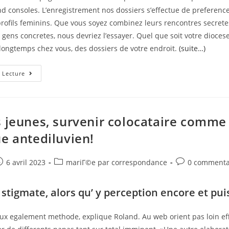
d consoles. L’enregistrement nos dossiers s’effectue de preferenc
rofils feminins. Que vous soyez combinez leurs rencontres secrete
s gens concretes, nous devriez l’essayer. Quel que soit votre dioces
longtemps chez vous, des dossiers de votre endroit.
(suite…)
Tout
 Lecture
Un
Chacun
Sait
Les
Blogs
De
s jeunes, survenir colocataire comme
Voit
Sexe
ue antediluvien!
Un
Peu
e
ost
Post
Post
6 avril 2023
mariГ©e par correspondance
0 commenta
ublished:
category:
comments:
a stigmate, alors qu’ y perception encore et pu
ieux egalement methode, explique Roland. Au web orient pas loin effi