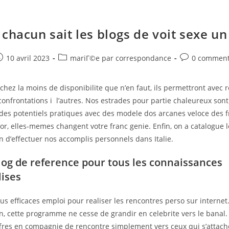
 chacun sait les blogs de voit sexe u
e
ost
Post
Post
10 avril 2023
mariГ©e par correspondance
0 comment
ublished:
category:
comments:
chez la moins de disponibilite que n’en faut, ils permettront avec r
onfrontations i l’autres. Nos estrades pour partie chaleureux sont 
odes potentiels pratiques avec des modele dos arcanes veloce des fra
or, elles-memes changent votre franc genie. Enfin, on a catalogue 
in d’effectuer nos accomplis personnels dans Italie.
 blog de reference pour tous les connaissances
ises
plus efficaces emploi pour realiser les rencontres perso sur interne
n, cette programme ne cesse de grandir en celebrite vers le banal.
fres en compagnie de rencontre simplement vers ceux qui s’attach