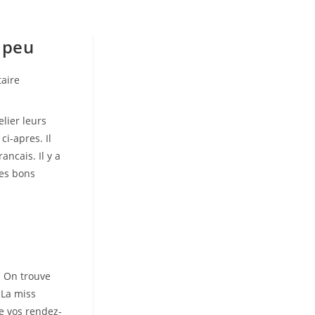
n peu
aire
elier leurs
ci-apres. Il
ncais. Il y a
les bons
t. On trouve
 La miss
e vos rendez-