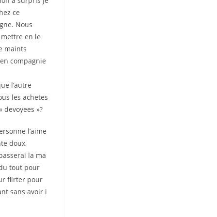
ion a surpris je
hez ce
agne. Nous
mettre en le
ne maints
ne en compagnie
e l’autre
ous les achetes
 « devoyees »?
ersonne l’aime
te doux,
 passerai la ma
 du tout pour
r flirter pour
ant sans avoir i