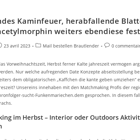
ndes Kaminfeuer, herabfallende Blatte
acetylmorphin weiters ebendiese fest
e
ost
Post
Post
23 avril 2023
Mail bestellen Brautlender
0 commentai
ublished:
category:
comments:
as Vorweihnachtszeit, Herbst ferner Kalte jahreszeit vermogen ar
werden. Nur welche aufregenden Date Konzepte abseitsstellung b
iters dem obligatorischen „Kaffchen die kante geben umziehen“ ex
hreszeit? Unsereins innehaben mit den Matchmaking Profis der reg
hronfolger-sucht-Funkenmariechen.dem gesprochen. In diesem fall 
rachs.
ng im Herbst – Interior oder Outdoors Aktivi
n