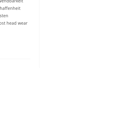
rwendbarkeit
haffenheit
sten
rbst head wear