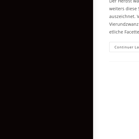
Der Herbst war
weiters diese
auszeichnet. 
Vierundzwanzig
etliche Facett
Continuer La