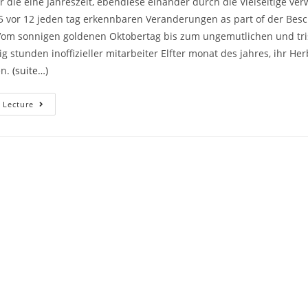
 die eine Jahreszeit, ebendiese einander durch die Vielseitige ve
 5 vor 12 jeden tag erkennbaren Veranderungen as part of der Besc
Vom sonnigen goldenen Oktobertag bis zum ungemutlichen und tri
 stunden inoffizieller mitarbeiter Elfter monat des jahres, ihr He
en.
(suite…)
Knisterndes
 Lecture
Kaminfeuer,
Herabfallende
Blatter,
Ihr
Gute
Diacetylmorphin
Weiters
Ebendiese
Festliche