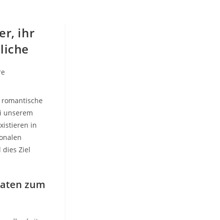
r, ihr
liche
re
g romantische
ei unserem
istieren in
ionalen
dies Ziel
taten zum