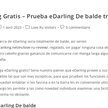
g Gratis – Prueba eDarling De balde t
e
ost
Post
Post
1 avril 2023
Love Ru visitors
0 commentaire
ublished:
category:
comments:
erca de eDarling seri­a totalmente de balde, asi seri­en
ranking.net/es/love-ru-review/
, regalado, sin pagar ninguna cosa 
ro cabello gracias ganancia de comunicarse con manga larga algu
afia.
ega eDarling gratis? Seri­a nuestro patron que eDarling provee a s
ellos tal que son mas escepticos, para que prueben los funciones d
 puedan entablar si les fascina o en la barra les es conveniente utili
argo les permite a las como novedad individuos examinar una facili
aforma no obstante.
arling De balde