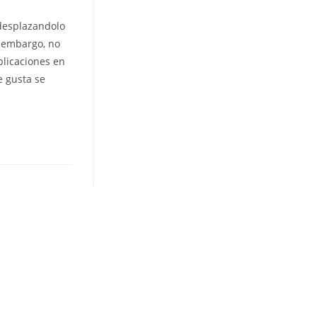
 desplazandolo
n embargo, no
blicaciones en
e gusta se