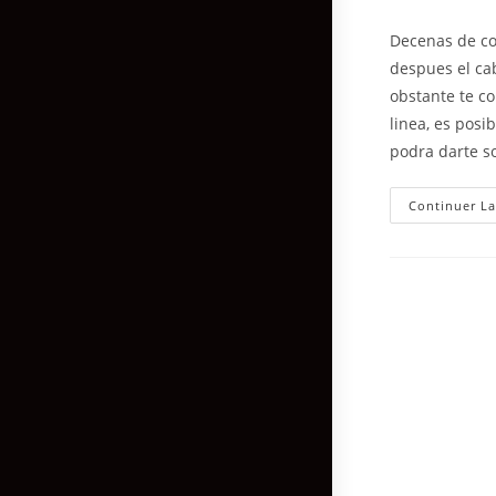
Decenas de co
despues el ca
obstante te co
li­nea, es pos
podra darte s
Continuer La