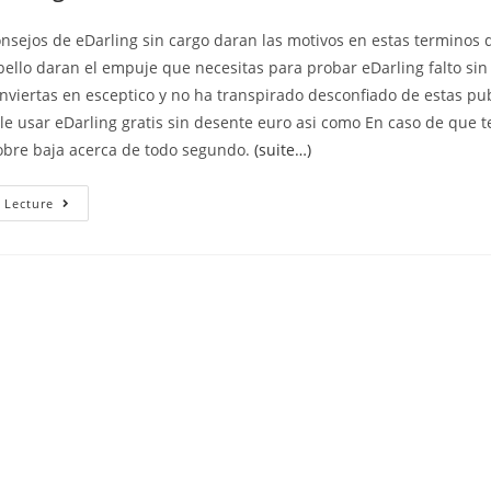
nsejos de eDarling sin cargo daran las motivos en estas terminos
bello daran el empuje que necesitas para probar eDarling falto si
nviertas en esceptico y no ha transpirado desconfiado de estas pu
ible usar eDarling gratis sin desente euro asi­ como En caso de que t
obre baja acerca de todo segundo.
(suite…)
EDarling
 Lecture
Gratis
–
Prueba
EDarling
De
Balde
Tres
Dias