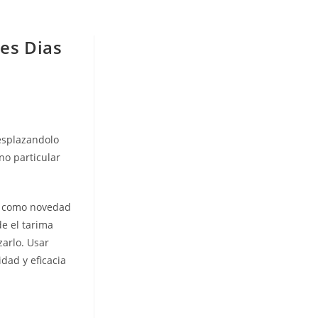
res Dias
desplazandolo
no particular
us como novedad
e el tarima
zarlo. Usar
dad y eficacia