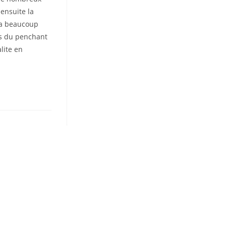
ensuite la
ra beaucoup
ns du penchant
alite en