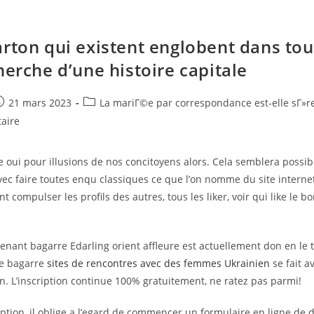
arton qui existent englobent dans tou
herche d’une histoire capitale
e
ost
Post
21 mars 2023
La mariГ©e par correspondance est-elle sГ»r
ublished:
category:
aire
e oui pour illusions de nos concitoyens alors. Cela semblera possib
ec faire toutes enqu classiques ce que l’on nomme du site internet
t compulser les profils des autres, tous les liker, voir qui like le b
enant bagarre Edarling orient affleure est actuellement don en le to
te bagarre
sites de rencontres avec des femmes Ukrainien
se fait a
. L’inscription continue 100% gratuitement, ne ratez pas parmi!
ription, il oblige a l’egard de commencer un formulaire en ligne d