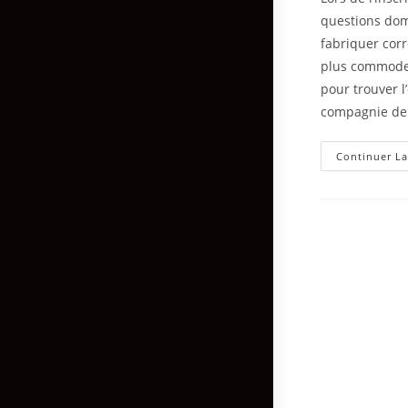
questions dom
fabriquer cor
plus commode 
pour trouver l
compagnie de E
Continuer La