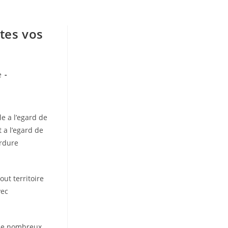
tes vos
e
le a l’egard de
 a l’egard de
ordure
ut territoire
vec
e de nombreux