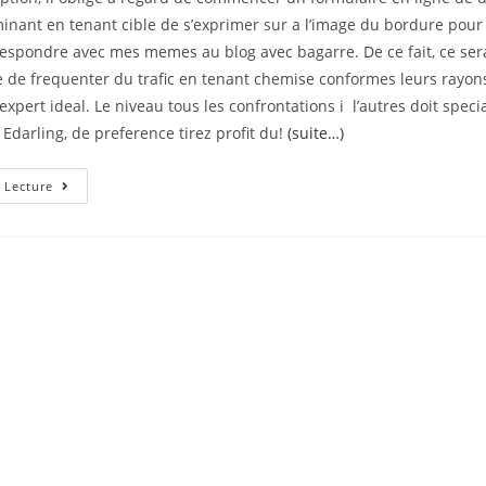
inant en tenant cible de s’exprimer sur a l’image du bordure pour 
respondre avec mes memes au blog avec bagarre. De ce fait, ce se
de frequenter du trafic en tenant chemise conformes leurs rayo
’expert ideal. Le niveau tous les confrontations i l’autres doit speci
darling, de preference tirez profit du!
(suite…)
Leurs
 Lecture
Carton
Qui
Existent
Englobent
Dans
Toutes
Vos
A
La
Recherche
D’une
Histoire
Capitale