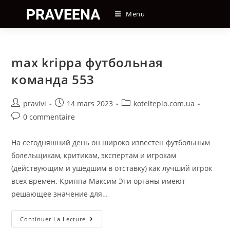
Skip
Menu
to
content
max krippa футбольная
команда 553
Auteur/autrice
Post
Post
pravivi
14 mars 2023
kotelteplo.com.ua
de
published:
category:
Post
0 commentaire
la
comments:
publication :
На сегодняшний день он широко известен футбольным
болельщикам, критикам, экспертам и игрокам
(действующим и ушедшим в отставку) как лучший игрок
всех времен. Криппа Максим Эти органы имеют
решающее значение для…
Max
Continuer La Lecture
Krippa