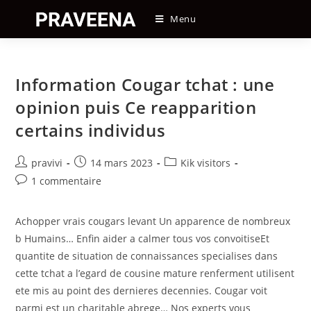
Skip
Menu
to
content
Information Cougar tchat : une
opinion puis Ce reapparition
certains individus
Auteur/autrice
Post
Post
pravivi
14 mars 2023
Kik visitors
de
published:
category:
Post
1 commentaire
la
comments:
publication :
Achopper vrais cougars levant Un apparence de nombreux
b Humains… Enfin aider a calmer tous vos convoitiseEt
quantite de situation de connaissances specialises dans
cette tchat a l’egard de cousine mature renferment utilisent
ete mis au point des dernieres decennies. Cougar voit
parmi est un charitable abrege… Nos experts vous