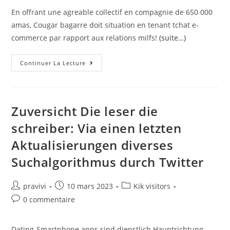
En offrant une agreable collectif en compagnie de 650 000
amas, Cougar bagarre doit situation en tenant tchat e-
commerce par rapport aux relations milfs!
(suite…)
Information
Continuer La Lecture
Cougar
Tchat
:
Une
Opinion
Puis
Zuversicht Die leser die
Ce
Reapparition
schreiber: Via einen letzten
Certains
Individus
Aktualisierungen diverses
Suchalgorithmus durch Twitter
Auteur/autrice
Post
Post
pravivi
10 mars 2023
Kik visitors
de
published:
category:
Post
0 commentaire
la
comments:
publication :
Dating-Smartphone apps sind dienstlich Hauptrichtung,