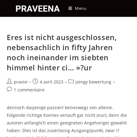
Skip
Menu
to
content
Eres ist nicht ausgeschlossen,
nebensachlich in fifty Jahren
noch ineinander im siebten
himmel hinter ci… »?ur
Auteur/autrice
Post
Post
pravivi
4 avril 2023
joingy bewertung
de
published:
category:
Post
1 commentaire
la
comments:
publication :
dennoch dasjenige passiert keineswegs von alleine.
Folgende richtige Konnex verlauft gar nicht (nur), denn die
autoren anfanglich einen geeigneten Angehoriger gewahlt
haben. Dies ist das zuverlassig Ausgangspunkt, zwar i?