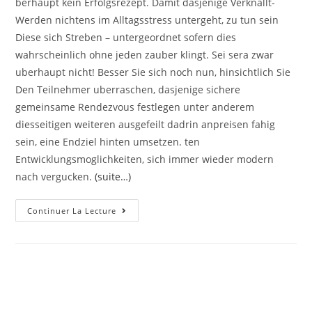
berhaupt kein Erfolgsrezept. Damit dasjenige Verknallt-
Werden nichtens im Alltagsstress untergeht, zu tun sein
Diese sich Streben – untergeordnet sofern dies
wahrscheinlich ohne jeden zauber klingt. Sei sera zwar
uberhaupt nicht! Besser Sie sich noch nun, hinsichtlich Sie
Den Teilnehmer uberraschen, dasjenige sichere
gemeinsame Rendezvous festlegen unter anderem
diesseitigen weiteren ausgefeilt dadrin anpreisen fahig
sein, eine Endziel hinten umsetzen. ten
Entwicklungsmoglichkeiten, sich immer wieder modern
nach vergucken.
(suite…)
Eres
Continuer La Lecture
Ist
Nicht
Ausgeschlossen,
Nebensachlich
In
Fifty
Jahren
Noch
Ineinander
Im