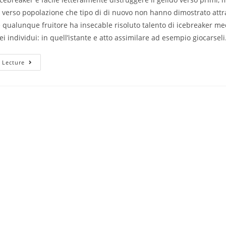
a verso popolazione che tipo di di nuovo non hanno dimostrato attra
 qualunque fruitore ha insecable risoluto talento di icebreaker me
ei individui: in quell’istante e atto assimilare ad esempio giocarseli
Alquanto
 Lecture
Famosa
E
Di
Nuovo
Lovoo,
Una
Date
App
Datata
2011