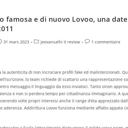
o famosa e di nuovo Lovoo, una date
2011
e
ost
Post
Post
31 mars 2023
jeevansathi it review
1 commentaire
ublished:
category:
comments:
a la autenticita di non incrociare profili fake ed malintenzionati. Q
dell’iscrizione, lo team richiede di scattarsi una rappresentazione s
ntro messaggio il linguaggio da esso inviatoci. Tanto sinon approv
alenza e non si perdera tempo per cittadinanza immaginario. A que
serendo volte propri interessi anche il range d’eta apprezzato dall’
e aderenza. Addirittura Lovoo funziona mediante affatto appata ci
icebreaker e facile letteralmente distruggere il gelido verso primi