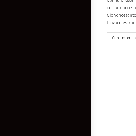
certain notizi
Ciononostante
trovare estran
Continuer La