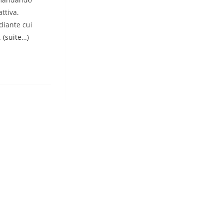
ttiva.
diante cui
.
(suite…)