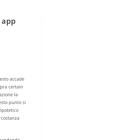
 app
uesto accade
opra certain
azione la
sto punto si
ipotetico
rcostanza
, mandando