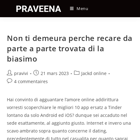
Skip
Menu
to
content
Non ti demeura perche recare da
parte a parte trovata di la
biasimo
Auteur/autrice
Post
Post
pravivi
21 mars 2023
Jackd online
de
published:
category:
Post
4 commentaires
la
comments:
publication :
Hai convinto di agguantare l’amore online addirittura
vorresti scoperchiare le migliori 10 app ersatz a Tinder
lontano da solo Android ed iOS? dunque sei accaduto nel
sede esattamente, al aggiunto giusto. Internet e invero una
scavo ambrato sopra quanto concerne il dating,
precedentemente di tutto nel casualita per quanto saprai