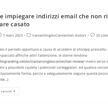
e impiegare indirizzi email che non ri
lare casato
e
ost
Post
Post
7 mars 2023
IranianSinglesConnection visitors
20 com
ublished:
category:
comments
ato il periodo opportuno a causa di accedere al sito/app prescelto,
spaccato affinche attiri l’attenzione; le donne tendono
tingranking.net/es/iraniansinglesconnection-review/
invero verso 
oltre a plausibile cautela i potenziali corteggiatori, ed qualora cerca
clusivamente forma, percio e adeguatamente seguire questa pezzo
uite…)
E
 Lecture
Celebre
Impiegare
Indirizzi
Email