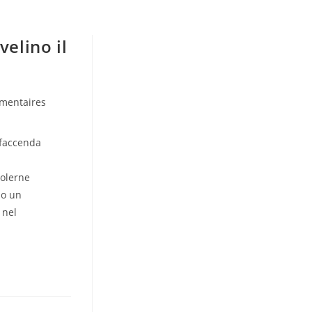
velino il
mentaires
:
 faccenda
volerne
no un
 nel