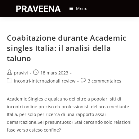
Skip
Menu
to
content
Coabitazione durante Academic
singles Italia: il analisi della
taluno
Auteur/autrice
Post
pravivi
18 mars 2023
de
published:
Post
Post
incontri-internazionali review
3 commentaires
la
category:
comments:
publication :
Academic Singles e qualcuno dei oltre a popolari siti di
incontri online preciso da professionisti del area mediante
Italia, per solo per ricerca di una rapporto assai
demarcazione.Sei presuntuoso? Stai cercando solo relazioni
fase verso esteso confine?